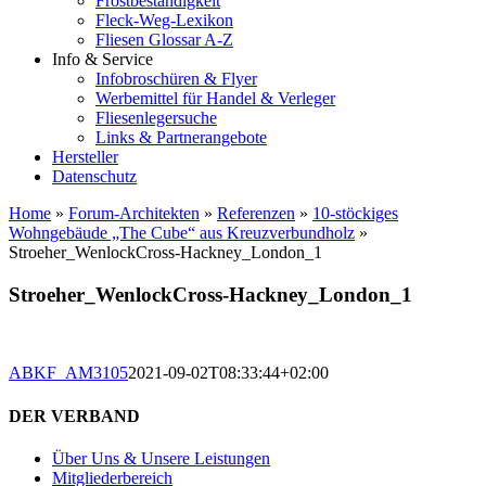
Frostbeständigkeit
Fleck-Weg-Lexikon
Fliesen Glossar A-Z
Info & Service
Infobroschüren & Flyer
Werbemittel für Handel & Verleger
Fliesenlegersuche
Links & Partnerangebote
Hersteller
Datenschutz
Home
»
Forum-Architekten
»
Referenzen
»
10-stöckiges
Wohngebäude „The Cube“ aus Kreuzverbundholz
»
Stroeher_WenlockCross-Hackney_London_1
Stroeher_WenlockCross-Hackney_London_1
ABKF_AM3105
2021-09-02T08:33:44+02:00
DER VERBAND
Über Uns & Unsere Leistungen
Mitgliederbereich