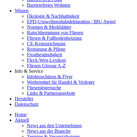
Barrierefreies Wohnen
Wissen
Ökologie & Nachhaltigkeit
EPD-Umweltproduktdeklaration / IBU-Siegel
Normen & Merkblätter
Rutschhemmung von Fliesen
Fliesen & Fußbodenheizung
CE-Kennzeichnung
Reinigung & Pflege
Frostbeständigkeit
Fleck-Weg-Lexikon
Fliesen Glossar A-Z
Info & Service
Infobroschüren & Flyer
Werbemittel für Handel & Verleger
Fliesenlegersuche
Links & Partnerangebote
Hersteller
Datenschutz
Home
Aktuell
News aus den Unternehmen
News aus der Branche
Termine & Veranstaltungen