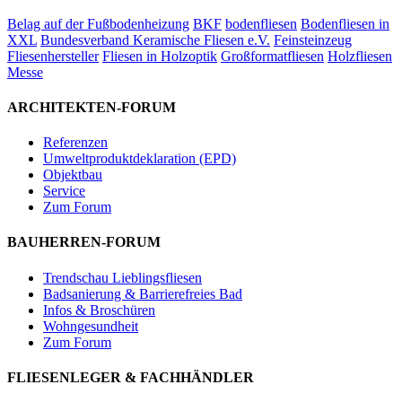
Belag auf der Fußbodenheizung
BKF
bodenfliesen
Bodenfliesen in
XXL
Bundesverband Keramische Fliesen e.V.
Feinsteinzeug
Fliesenhersteller
Fliesen in Holzoptik
Großformatfliesen
Holzfliesen
Messe
ARCHITEKTEN-FORUM
Referenzen
Umweltproduktdeklaration (EPD)
Objektbau
Service
Zum Forum
BAUHERREN-FORUM
Trendschau Lieblingsfliesen
Badsanierung & Barrierefreies Bad
Infos & Broschüren
Wohngesundheit
Zum Forum
FLIESENLEGER & FACHHÄNDLER