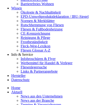
Barrierefreies Wohnen
Wissen
Ökologie & Nachhaltigkeit
EPD-Umweltproduktdeklaration / IBU-Siegel
Normen & Merkblätter
Rutschhemmung von Fliesen
Fliesen & Fußbodenheizung
CE-Kennzeichnung
Reinigung & Pflege
Frostbeständigkeit
Fleck-Weg-Lexikon
Fliesen Glossar A-Z
Info & Service
Infobroschüren & Flyer
Werbemittel für Handel & Verleger
Fliesenlegersuche
Links & Partnerangebote
Hersteller
Datenschutz
Home
Aktuell
News aus den Unternehmen
News aus der Branche
Termine & Veranstaltungen