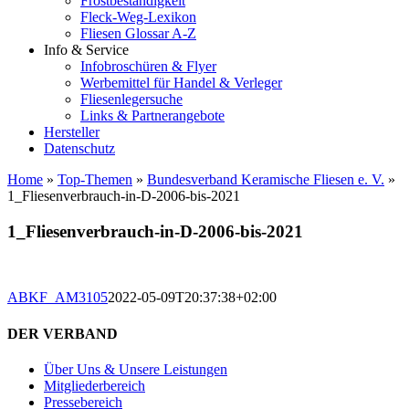
Frostbeständigkeit
Fleck-Weg-Lexikon
Fliesen Glossar A-Z
Info & Service
Infobroschüren & Flyer
Werbemittel für Handel & Verleger
Fliesenlegersuche
Links & Partnerangebote
Hersteller
Datenschutz
Home
»
Top-Themen
»
Bundesverband Keramische Fliesen e. V.
»
1_Fliesenverbrauch-in-D-2006-bis-2021
1_Fliesenverbrauch-in-D-2006-bis-2021
ABKF_AM3105
2022-05-09T20:37:38+02:00
DER VERBAND
Über Uns & Unsere Leistungen
Mitgliederbereich
Pressebereich