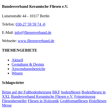
Bundesverband Keramische Fliesen e.V.
Luisenstraße 44 - 10117 Berlin
Telefon:
030-27 59 59 74 -0
E-Mail:
info@fliesenverband.de
Webseite:
www.fliesenverband.de
THEMENGEBIETE
Aktuell
Gestaltung & Design
Anwendungsbereiche
Wissen
Schlagwörter
Belag auf der Fußbodenheizung
BKF
bodenfliesen
Bodenfliesen in
XXL
Bundesverband Keramische Fliesen e.V.
Feinsteinzeug
Fliesenhersteller
Fliesen in Holzoptik
Großformatfliesen
Holzfliesen
Messe