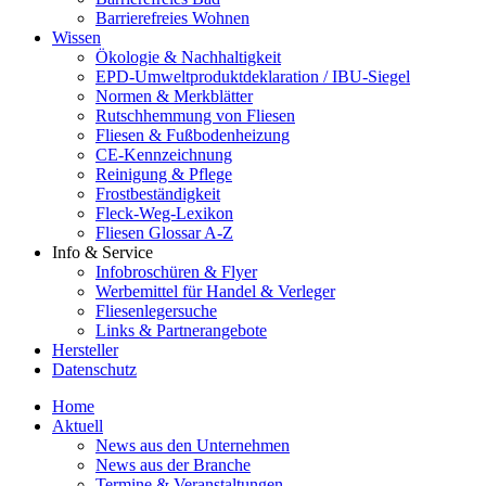
Barrierefreies Wohnen
Wissen
Ökologie & Nachhaltigkeit
EPD-Umweltproduktdeklaration / IBU-Siegel
Normen & Merkblätter
Rutschhemmung von Fliesen
Fliesen & Fußbodenheizung
CE-Kennzeichnung
Reinigung & Pflege
Frostbeständigkeit
Fleck-Weg-Lexikon
Fliesen Glossar A-Z
Info & Service
Infobroschüren & Flyer
Werbemittel für Handel & Verleger
Fliesenlegersuche
Links & Partnerangebote
Hersteller
Datenschutz
Home
Aktuell
News aus den Unternehmen
News aus der Branche
Termine & Veranstaltungen