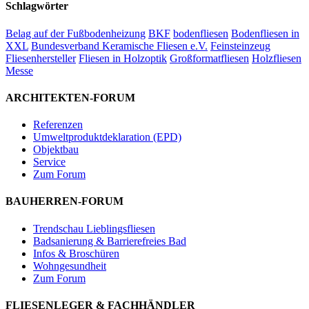
Schlagwörter
Belag auf der Fußbodenheizung
BKF
bodenfliesen
Bodenfliesen in
XXL
Bundesverband Keramische Fliesen e.V.
Feinsteinzeug
Fliesenhersteller
Fliesen in Holzoptik
Großformatfliesen
Holzfliesen
Messe
ARCHITEKTEN-FORUM
Referenzen
Umweltproduktdeklaration (EPD)
Objektbau
Service
Zum Forum
BAUHERREN-FORUM
Trendschau Lieblingsfliesen
Badsanierung & Barrierefreies Bad
Infos & Broschüren
Wohngesundheit
Zum Forum
FLIESENLEGER & FACHHÄNDLER