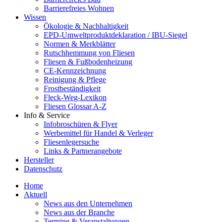
Barrierefreies Wohnen
Wissen
Ökologie & Nachhaltigkeit
EPD-Umweltproduktdeklaration / IBU-Siegel
Normen & Merkblätter
Rutschhemmung von Fliesen
Fliesen & Fußbodenheizung
CE-Kennzeichnung
Reinigung & Pflege
Frostbeständigkeit
Fleck-Weg-Lexikon
Fliesen Glossar A-Z
Info & Service
Infobroschüren & Flyer
Werbemittel für Handel & Verleger
Fliesenlegersuche
Links & Partnerangebote
Hersteller
Datenschutz
Home
Aktuell
News aus den Unternehmen
News aus der Branche
Termine & Veranstaltungen