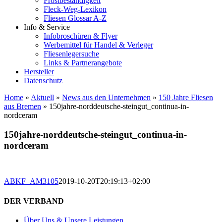
Frostbeständigkeit
Fleck-Weg-Lexikon
Fliesen Glossar A-Z
Info & Service
Infobroschüren & Flyer
Werbemittel für Handel & Verleger
Fliesenlegersuche
Links & Partnerangebote
Hersteller
Datenschutz
Home
»
Aktuell
»
News aus den Unternehmen
»
150 Jahre Fliesen
aus Bremen
»
150jahre-norddeutsche-steingut_continua-in-
nordceram
150jahre-norddeutsche-steingut_continua-in-
nordceram
ABKF_AM3105
2019-10-20T20:19:13+02:00
DER VERBAND
Über Uns & Unsere Leistungen