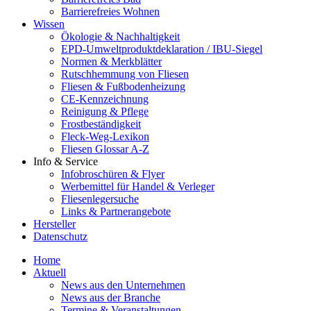
Barrierefreies Wohnen
Wissen
Ökologie & Nachhaltigkeit
EPD-Umweltproduktdeklaration / IBU-Siegel
Normen & Merkblätter
Rutschhemmung von Fliesen
Fliesen & Fußbodenheizung
CE-Kennzeichnung
Reinigung & Pflege
Frostbeständigkeit
Fleck-Weg-Lexikon
Fliesen Glossar A-Z
Info & Service
Infobroschüren & Flyer
Werbemittel für Handel & Verleger
Fliesenlegersuche
Links & Partnerangebote
Hersteller
Datenschutz
Home
Aktuell
News aus den Unternehmen
News aus der Branche
Termine & Veranstaltungen