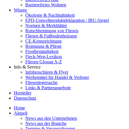
Barrierefreies Wohnen
Wissen
Ökologie & Nachhaltigkeit
EPD-Umweltproduktdeklaration / IBU-Siegel
Normen & Merkblätter
Rutschhemmung von Fliesen
Fliesen & Fußbodenheizung
CE-Kennzeichnung
Reinigung & Pflege
Frostbeständigkeit
Fleck-Weg-Lexikon
Fliesen Glossar A-Z
Info & Service
Infobroschüren & Flyer
Werbemittel für Handel & Verleger
Fliesenlegersuche
Links & Partnerangebote
Hersteller
Datenschutz
Home
Aktuell
News aus den Unternehmen
News aus der Branche
Termine & Veranstaltungen