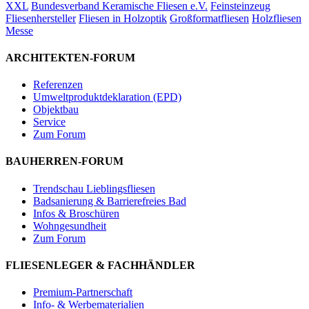
XXL
Bundesverband Keramische Fliesen e.V.
Feinsteinzeug
Fliesenhersteller
Fliesen in Holzoptik
Großformatfliesen
Holzfliesen
Messe
ARCHITEKTEN-FORUM
Referenzen
Umweltproduktdeklaration (EPD)
Objektbau
Service
Zum Forum
BAUHERREN-FORUM
Trendschau Lieblingsfliesen
Badsanierung & Barrierefreies Bad
Infos & Broschüren
Wohngesundheit
Zum Forum
FLIESENLEGER & FACHHÄNDLER
Premium-Partnerschaft
Info- & Werbematerialien