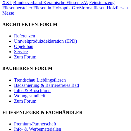
XXL
Bundesverband Keramische Fliesen e.V.
Feinsteinzeug
Fliesenhersteller
Fliesen in Holzoptik
Großformatfliesen
Holzfliesen
Messe
ARCHITEKTEN-FORUM
Referenzen
Umweltproduktdeklaration (EPD)
Objektbau
Service
Zum Forum
BAUHERREN-FORUM
Trendschau Lieblingsfliesen
Badsanierung & Barrierefreies Bad
Infos & Broschüren
Wohngesundheit
Zum Forum
FLIESENLEGER & FACHHÄNDLER
Premium-Partnerschaft
Info- & Werbematerialien