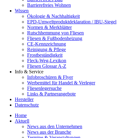
Barrierefreies Wohnen
Wissen
Ökologie & Nachhaltigkeit
EPD-Umweltproduktdeklaration / IBU-Siegel
Normen & Merkblätter
Rutschhemmung von Fliesen
Fliesen & Fußbodenheizung
CE-Kennzeichnung
Reinigung & Pflege
Frostbeständigkeit
Fleck-Weg-Lexikon
Fliesen Glossar A-Z
Info & Service
Infobroschüren & Flyer
Werbemittel für Handel & Verleger
Fliesenlegersuche
Links & Partnerangebote
Hersteller
Datenschutz
Home
Aktuell
News aus den Unternehmen
News aus der Branche
Termine & Veranstaltungen