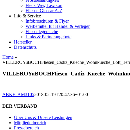
Frostbeständigkeit
Fleck-Weg-Lexikon
Fliesen Glossar A-Z
Info & Service
Infobroschüren & Flyer
Werbemittel für Handel & Verleger
Fliesenlegersuche
Links & Partnerangebote
Hersteller
Datenschutz
Home
»
VILLEROYuBOCHFliesen_Cadiz_Kueche_Wohnkueche_Loft_Terra
VILLEROYuBOCHFliesen_Cadiz_Kueche_Wohnkuech
ABKF_AM3105
2018-02-19T20:47:36+01:00
DER VERBAND
Über Uns & Unsere Leistungen
Mitgliederbereich
Pressebereich