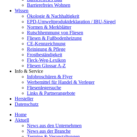
Barrierefreies Wohnen
Wissen
Ökologie & Nachhaltigkeit
EPD-Umweltproduktdeklaration / IBU-Siegel
Normen & Merkblätter
Rutschhemmung von Fliesen
Fliesen & Fußbodenheizung
CE-Kennzeichnung
Reinigung & Pflege
Frostbeständigkeit
Fleck-Weg-Lexikon
Fliesen Glossar A-Z
Info & Service
Infobroschüren & Flyer
Werbemittel für Handel & Verleger
Fliesenlegersuche
Links & Partnerangebote
Hersteller
Datenschutz
Home
Aktuell
News aus den Unternehmen
News aus der Branche
Termine & Veranstaltungen