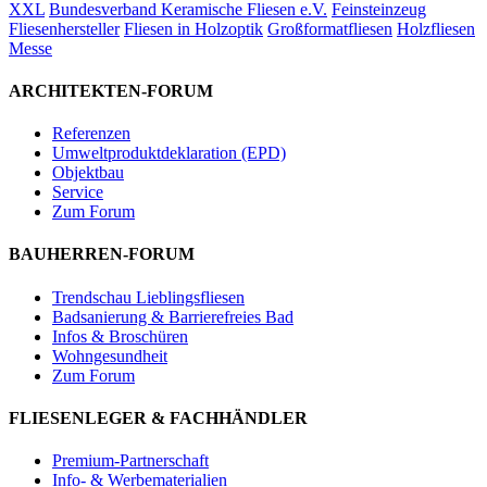
XXL
Bundesverband Keramische Fliesen e.V.
Feinsteinzeug
Fliesenhersteller
Fliesen in Holzoptik
Großformatfliesen
Holzfliesen
Messe
ARCHITEKTEN-FORUM
Referenzen
Umweltproduktdeklaration (EPD)
Objektbau
Service
Zum Forum
BAUHERREN-FORUM
Trendschau Lieblingsfliesen
Badsanierung & Barrierefreies Bad
Infos & Broschüren
Wohngesundheit
Zum Forum
FLIESENLEGER & FACHHÄNDLER
Premium-Partnerschaft
Info- & Werbematerialien