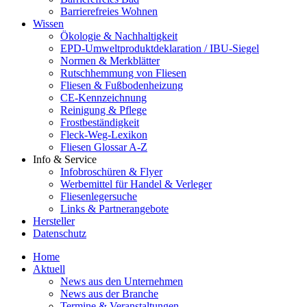
Barrierefreies Wohnen
Wissen
Ökologie & Nachhaltigkeit
EPD-Umweltproduktdeklaration / IBU-Siegel
Normen & Merkblätter
Rutschhemmung von Fliesen
Fliesen & Fußbodenheizung
CE-Kennzeichnung
Reinigung & Pflege
Frostbeständigkeit
Fleck-Weg-Lexikon
Fliesen Glossar A-Z
Info & Service
Infobroschüren & Flyer
Werbemittel für Handel & Verleger
Fliesenlegersuche
Links & Partnerangebote
Hersteller
Datenschutz
Home
Aktuell
News aus den Unternehmen
News aus der Branche
Termine & Veranstaltungen