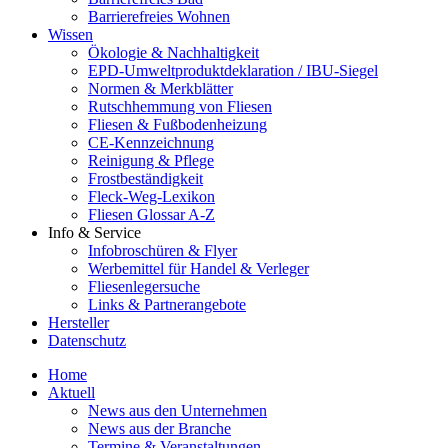
Barrierefreies Wohnen
Wissen
Ökologie & Nachhaltigkeit
EPD-Umweltproduktdeklaration / IBU-Siegel
Normen & Merkblätter
Rutschhemmung von Fliesen
Fliesen & Fußbodenheizung
CE-Kennzeichnung
Reinigung & Pflege
Frostbeständigkeit
Fleck-Weg-Lexikon
Fliesen Glossar A-Z
Info & Service
Infobroschüren & Flyer
Werbemittel für Handel & Verleger
Fliesenlegersuche
Links & Partnerangebote
Hersteller
Datenschutz
Home
Aktuell
News aus den Unternehmen
News aus der Branche
Termine & Veranstaltungen