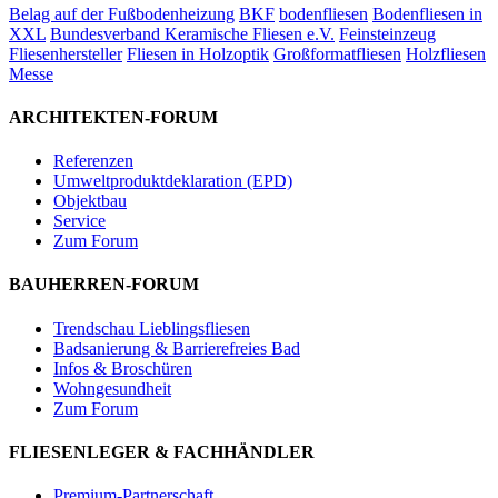
Belag auf der Fußbodenheizung
BKF
bodenfliesen
Bodenfliesen in
XXL
Bundesverband Keramische Fliesen e.V.
Feinsteinzeug
Fliesenhersteller
Fliesen in Holzoptik
Großformatfliesen
Holzfliesen
Messe
ARCHITEKTEN-FORUM
Referenzen
Umweltproduktdeklaration (EPD)
Objektbau
Service
Zum Forum
BAUHERREN-FORUM
Trendschau Lieblingsfliesen
Badsanierung & Barrierefreies Bad
Infos & Broschüren
Wohngesundheit
Zum Forum
FLIESENLEGER & FACHHÄNDLER
Premium-Partnerschaft