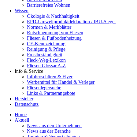
Barrierefreies Wohnen
Wissen
Ökologie & Nachhaltigkeit
EPD-Umweltproduktdeklaration / IBU-Siegel
Normen & Merkblätter
Rutschhemmung von Fliesen
Fliesen & Fußbodenheizung
CE-Kennzeichnung
Reinigung & Pflege
Frostbeständigkeit
Fleck-Weg-Lexikon
Fliesen Glossar A-Z
Info & Service
Infobroschüren & Flyer
Werbemittel für Handel & Verleger
Fliesenlegersuche
Links & Partnerangebote
Hersteller
Datenschutz
Home
Aktuell
News aus den Unternehmen
News aus der Branche
Termine & Veranstaltungen