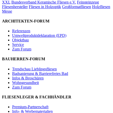
XXL
Bundesverband Keramische Fliesen e.V.
Feinsteinzeug
Fliesenhersteller
Fliesen in Holzoptik
Großformatfliesen
Holzfliesen
Messe
ARCHITEKTEN-FORUM
Referenzen
Umweltproduktdeklaration (EPD)
Objektbau
Service
Zum Forum
BAUHERREN-FORUM
Trendschau Lieblingsfliesen
Badsanierung & Barrierefreies Bad
Infos & Broschüren
Wohngesundheit
Zum Forum
FLIESENLEGER & FACHHÄNDLER
Premium-Partnerschaft
Info- & Werbematerialien