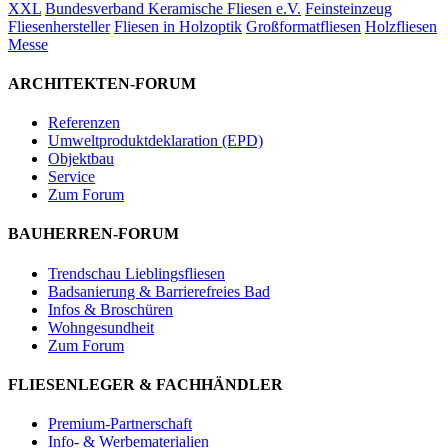
XXL
Bundesverband Keramische Fliesen e.V.
Feinsteinzeug
Fliesenhersteller
Fliesen in Holzoptik
Großformatfliesen
Holzfliesen
Messe
ARCHITEKTEN-FORUM
Referenzen
Umweltproduktdeklaration (EPD)
Objektbau
Service
Zum Forum
BAUHERREN-FORUM
Trendschau Lieblingsfliesen
Badsanierung & Barrierefreies Bad
Infos & Broschüren
Wohngesundheit
Zum Forum
FLIESENLEGER & FACHHÄNDLER
Premium-Partnerschaft
Info- & Werbematerialien