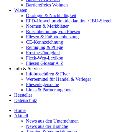
Barrierefreies Wohnen
Wissen
Ökologie & Nachhaltigkeit
EPD-Umweltproduktdeklaration / IBU-Siegel
Normen & Merkblätter
Rutschhemmung von Fliesen
Fliesen & Fußbodenheizung
CE-Kennzeichnung
Reinigung & Pflege
Frostbeständigkeit
Fleck-Weg-Lexikon
Fliesen Glossar A-Z
Info & Service
Infobroschüren & Flyer
Werbemittel für Handel & Verleger
Fliesenlegersuche
Links & Partnerangebote
Hersteller
Datenschutz
Home
Aktuell
News aus den Unternehmen
News aus der Branche
Termine & Veranstaltungen