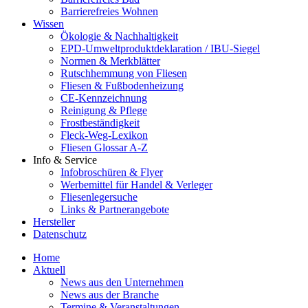
Barrierefreies Wohnen
Wissen
Ökologie & Nachhaltigkeit
EPD-Umweltproduktdeklaration / IBU-Siegel
Normen & Merkblätter
Rutschhemmung von Fliesen
Fliesen & Fußbodenheizung
CE-Kennzeichnung
Reinigung & Pflege
Frostbeständigkeit
Fleck-Weg-Lexikon
Fliesen Glossar A-Z
Info & Service
Infobroschüren & Flyer
Werbemittel für Handel & Verleger
Fliesenlegersuche
Links & Partnerangebote
Hersteller
Datenschutz
Home
Aktuell
News aus den Unternehmen
News aus der Branche
Termine & Veranstaltungen