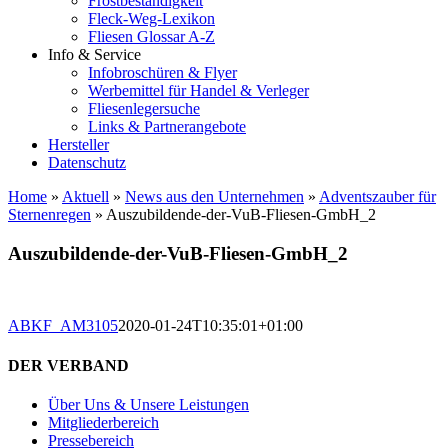
Frostbeständigkeit
Fleck-Weg-Lexikon
Fliesen Glossar A-Z
Info & Service
Infobroschüren & Flyer
Werbemittel für Handel & Verleger
Fliesenlegersuche
Links & Partnerangebote
Hersteller
Datenschutz
Home
»
Aktuell
»
News aus den Unternehmen
»
Adventszauber für
Sternenregen
»
Auszubildende-der-VuB-Fliesen-GmbH_2
Auszubildende-der-VuB-Fliesen-GmbH_2
ABKF_AM3105
2020-01-24T10:35:01+01:00
DER VERBAND
Über Uns & Unsere Leistungen
Mitgliederbereich
Pressebereich