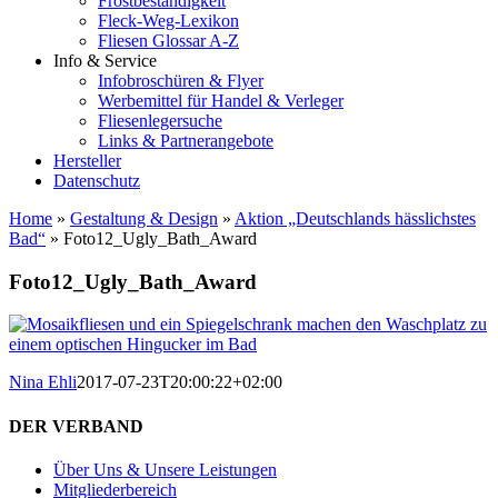
Frostbeständigkeit
Fleck-Weg-Lexikon
Fliesen Glossar A-Z
Info & Service
Infobroschüren & Flyer
Werbemittel für Handel & Verleger
Fliesenlegersuche
Links & Partnerangebote
Hersteller
Datenschutz
Home
»
Gestaltung & Design
»
Aktion „Deutschlands hässlichstes
Bad“
»
Foto12_Ugly_Bath_Award
Foto12_Ugly_Bath_Award
Nina Ehli
2017-07-23T20:00:22+02:00
DER VERBAND
Über Uns & Unsere Leistungen
Mitgliederbereich