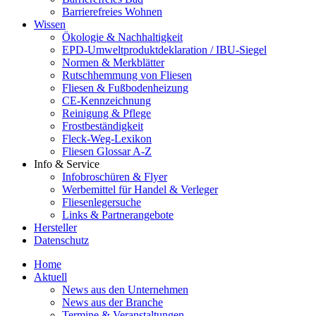
Barrierefreies Wohnen
Wissen
Ökologie & Nachhaltigkeit
EPD-Umweltproduktdeklaration / IBU-Siegel
Normen & Merkblätter
Rutschhemmung von Fliesen
Fliesen & Fußbodenheizung
CE-Kennzeichnung
Reinigung & Pflege
Frostbeständigkeit
Fleck-Weg-Lexikon
Fliesen Glossar A-Z
Info & Service
Infobroschüren & Flyer
Werbemittel für Handel & Verleger
Fliesenlegersuche
Links & Partnerangebote
Hersteller
Datenschutz
Home
Aktuell
News aus den Unternehmen
News aus der Branche
Termine & Veranstaltungen