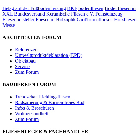
Belag auf der Fußbodenheizung
BKF
bodenfliesen
Bodenfliesen in
XXL
Bundesverband Keramische Fliesen e.V.
Feinsteinzeug
Fliesenhersteller
Fliesen in Holzoptik
Großformatfliesen
Holzfliesen
Messe
ARCHITEKTEN-FORUM
Referenzen
Umweltproduktdeklaration (EPD)
Objektbau
Service
Zum Forum
BAUHERREN-FORUM
Trendschau Lieblingsfliesen
Badsanierung & Barrierefreies Bad
Infos & Broschüren
Wohngesundheit
Zum Forum
FLIESENLEGER & FACHHÄNDLER