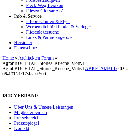
Frostbeständigkeit
Fleck-Weg-Lexikon
Fliesen Glossar A-Z
Info & Service
Infobroschüren & Flyer
Werbemittel für Handel & Verleger
Fliesenlegersuche
Links & Partnerangebote
Hersteller
Datenschutz
Home
»
Architekten Forum
»
AgrobBUCHTAL_Stories_Kueche_Motiv1
AgrobBUCHTAL_Stories_Kueche_Motiv1
ABKF_AM3105
2025-
08-19T21:17:48+02:00
DER VERBAND
Über Uns & Unsere Leistungen
Mitgliederbereich
Pressebereich
Pressespiegel
Kontakt