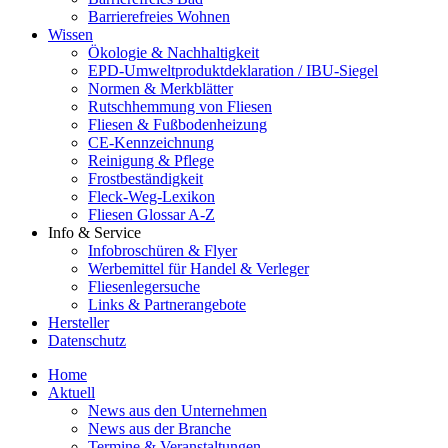
Barrierefreies Wohnen
Wissen
Ökologie & Nachhaltigkeit
EPD-Umweltproduktdeklaration / IBU-Siegel
Normen & Merkblätter
Rutschhemmung von Fliesen
Fliesen & Fußbodenheizung
CE-Kennzeichnung
Reinigung & Pflege
Frostbeständigkeit
Fleck-Weg-Lexikon
Fliesen Glossar A-Z
Info & Service
Infobroschüren & Flyer
Werbemittel für Handel & Verleger
Fliesenlegersuche
Links & Partnerangebote
Hersteller
Datenschutz
Home
Aktuell
News aus den Unternehmen
News aus der Branche
Termine & Veranstaltungen