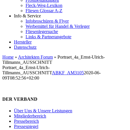
Frostbeständigkeit
Fleck-Weg-Lexikon
Fliesen Glossar A-Z
Info & Service
Infobroschüren & Flyer
Werbemittel für Handel & Verleger
Fliesenlegersuche
Links & Partnerangebote
Hersteller
Datenschutz
Home
»
Architekten Forum
»
Portraet_4a_Ernst-Ulrich-
Tillmanns_AUSSCHNITT
Portraet_4a_Ernst-Ulrich-
Tillmanns_AUSSCHNITT
ABKF_AM3105
2020-06-
09T08:52:56+02:00
DER VERBAND
Über Uns & Unsere Leistungen
Mitgliederbereich
Pressebereich
Pressespiegel