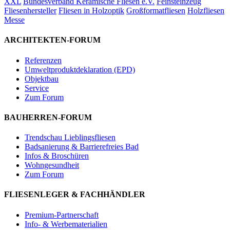
XXL
Bundesverband Keramische Fliesen e.V.
Feinsteinzeug
Fliesenhersteller
Fliesen in Holzoptik
Großformatfliesen
Holzfliesen
Messe
ARCHITEKTEN-FORUM
Referenzen
Umweltproduktdeklaration (EPD)
Objektbau
Service
Zum Forum
BAUHERREN-FORUM
Trendschau Lieblingsfliesen
Badsanierung & Barrierefreies Bad
Infos & Broschüren
Wohngesundheit
Zum Forum
FLIESENLEGER & FACHHÄNDLER
Premium-Partnerschaft
Info- & Werbematerialien