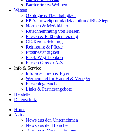
Barrierefreies Wohnen
Wissen
Ökologie & Nachhaltigkeit
EPD-Umweltproduktdeklaration / IBU-Siegel
Normen & Merkblätter
Rutschhemmung von Fliesen
Fliesen & Fußbodenheizung
CE-Kennzeichnung
Reinigung & Pflege
Frostbeständigkeit
Fleck-Weg-Lexikon
Fliesen Glossar A-Z
Info & Service
Infobroschüren & Flyer
Werbemittel für Handel & Verleger
Fliesenlegersuche
Links & Partnerangebote
Hersteller
Datenschutz
Home
Aktuell
News aus den Unternehmen
News aus der Branche
Termine & Veranstaltungen