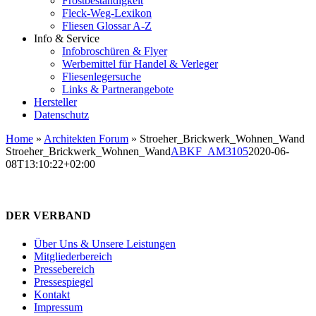
Frostbeständigkeit
Fleck-Weg-Lexikon
Fliesen Glossar A-Z
Info & Service
Infobroschüren & Flyer
Werbemittel für Handel & Verleger
Fliesenlegersuche
Links & Partnerangebote
Hersteller
Datenschutz
Home
»
Architekten Forum
»
Stroeher_Brickwerk_Wohnen_Wand
Stroeher_Brickwerk_Wohnen_Wand
ABKF_AM3105
2020-06-
08T13:10:22+02:00
DER VERBAND
Über Uns & Unsere Leistungen
Mitgliederbereich
Pressebereich
Pressespiegel
Kontakt
Impressum