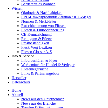
Barrierefreies Wohnen
Wissen
Ökologie & Nachhaltigkeit
EPD-Umweltproduktdeklaration / IBU-Siegel
Normen & Merkblätter
Rutschhemmung von Fliesen
Fliesen & Fußbodenheizung
CE-Kennzeichnung
Reinigung & Pflege
Frostbeständigkeit
Fleck-Weg-Lexikon
Fliesen Glossar A-Z
Info & Service
Infobroschüren & Flyer
Werbemittel für Handel & Verleger
Fliesenlegersuche
Links & Partnerangebote
Hersteller
Datenschutz
Home
Aktuell
News aus den Unternehmen
News aus der Branche
Termine & Veranstaltungen