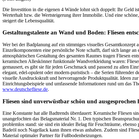
Die Investition in die eigenen 4 Wände lohnt sich doppelt: Ihr Geld ist
Werterhalt bzw. die Wertsteigerung ihrer Immobilie. Und eine sch
steigert die Lebensqualität.
Gestaltungstalente an Wand und Boden: Fliesen ents
Wer bei der Badplanung auf ein stimmiges visuelles Gesamtkonzept 
Einzelkomponenten eine persönliche Note schafft, darf sich lange an 
atmosphärischen Gestaltung des gesamten Raumes tragen Fliesen entsc
keramischen Alleskönner funktionale Wandverkleidung waren: Flies
gemausert, es gibt sie für jeden Geschmack und passend zu allen Einri
elegant, edel-opulent oder modern-puristisch – die Serien führender d
visuelle Ausdruckskraft und hervorragende Produktqualität. Ideen zu
Einrichtungsbeispiele und umfassende Informationen rund um das The
www.deutschefliese.de
.
Fliesen sind unverwüstbar schön und ausgesprochen
Eine Konstante hat alle Badtrends überdauert: Keramische Fliesen si
unangefochten das Belagsmaterial Nr. 1. Den typischen Beanspruchu
problemlos stand: sie sind ein idealer Belag für Feuchträume, ebenso 
Badeöl noch Nagellack kann ihnen etwas anhaben. Zudem sind Fliese
Material optimaler Partner für Fußbodenheizungen.