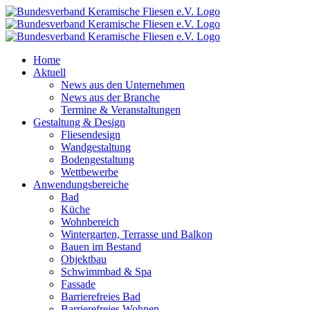
Zum
Inhalt
springen
Home
Aktuell
News aus den Unternehmen
News aus der Branche
Termine & Veranstaltungen
Gestaltung & Design
Fliesendesign
Wandgestaltung
Bodengestaltung
Wettbewerbe
Anwendungsbereiche
Bad
Küche
Wohnbereich
Wintergarten, Terrasse und Balkon
Bauen im Bestand
Objektbau
Schwimmbad & Spa
Fassade
Barrierefreies Bad
Barrierefreies Wohnen