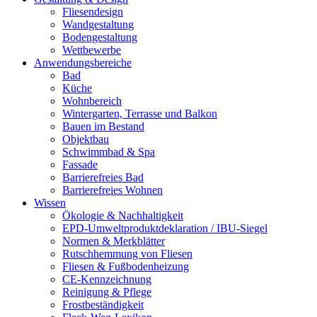
Fliesendesign
Wandgestaltung
Bodengestaltung
Wettbewerbe
Anwendungsbereiche
Bad
Küche
Wohnbereich
Wintergarten, Terrasse und Balkon
Bauen im Bestand
Objektbau
Schwimmbad & Spa
Fassade
Barrierefreies Bad
Barrierefreies Wohnen
Wissen
Ökologie & Nachhaltigkeit
EPD-Umweltproduktdeklaration / IBU-Siegel
Normen & Merkblätter
Rutschhemmung von Fliesen
Fliesen & Fußbodenheizung
CE-Kennzeichnung
Reinigung & Pflege
Frostbeständigkeit