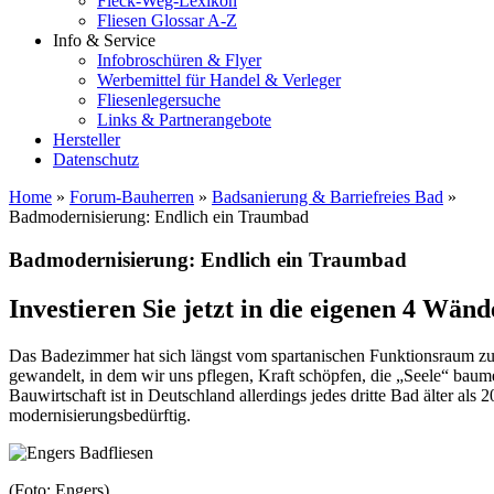
Fleck-Weg-Lexikon
Fliesen Glossar A-Z
Info & Service
Infobroschüren & Flyer
Werbemittel für Handel & Verleger
Fliesenlegersuche
Links & Partnerangebote
Hersteller
Datenschutz
Home
»
Forum-Bauherren
»
Badsanierung & Barriefreies Bad
»
Badmodernisierung: Endlich ein Traumbad
Badmodernisierung: Endlich ein Traumbad
Investieren Sie jetzt in die eigenen 4 Wänd
Das Badezimmer hat sich längst vom spartanischen Funktionsraum 
gewandelt, in dem wir uns pflegen, Kraft schöpfen, die „Seele“ baum
Bauwirtschaft ist in Deutschland allerdings jedes dritte Bad älter als
modernisierungsbedürftig.
(Foto: Engers)