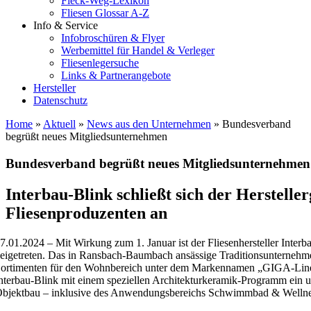
Fleck-Weg-Lexikon
Fliesen Glossar A-Z
Info & Service
Infobroschüren & Flyer
Werbemittel für Handel & Verleger
Fliesenlegersuche
Links & Partnerangebote
Hersteller
Datenschutz
Home
»
Aktuell
»
News aus den Unternehmen
»
Bundesverband
begrüßt neues Mitgliedsunternehmen
Bundesverband begrüßt neues Mitgliedsunternehmen
Interbau-Blink schließt sich der Herstelle
Fliesenproduzenten an
7.01.2024 – Mit Wirkung zum 1. Januar ist der Fliesenhersteller Inte
eigetreten. Das in Ransbach-Baumbach ansässige Traditionsunternehm
ortimenten für den Wohnbereich unter dem Markennamen „GIGA-Line®“
nterbau-Blink mit einem speziellen Architekturkeramik-Programm ein u
bjektbau – inklusive des Anwendungsbereichs Schwimmbad & Wellne