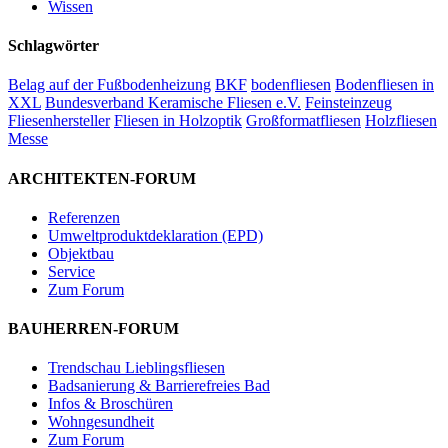
Wissen
Schlagwörter
Belag auf der Fußbodenheizung
BKF
bodenfliesen
Bodenfliesen in
XXL
Bundesverband Keramische Fliesen e.V.
Feinsteinzeug
Fliesenhersteller
Fliesen in Holzoptik
Großformatfliesen
Holzfliesen
Messe
ARCHITEKTEN-FORUM
Referenzen
Umweltproduktdeklaration (EPD)
Objektbau
Service
Zum Forum
BAUHERREN-FORUM
Trendschau Lieblingsfliesen
Badsanierung & Barrierefreies Bad
Infos & Broschüren
Wohngesundheit
Zum Forum