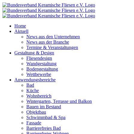
Zum
Inhalt
springen
Home
Aktuell
News aus den Unternehmen
News aus der Branche
Termine & Veranstaltungen
Gestaltung & Design
Fliesendesign
Wandgestaltung
Bodengestaltung
Wettbewerbe
Anwendungsbereiche
Bad
Küche
Wohnbereich
Wintergarten, Terrasse und Balkon
Bauen im Bestand
Objektbau
Schwimmbad & Spa
Fassade
Barrierefreies Bad
Barrierefreies Wohnen