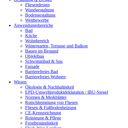
Fliesendesign
Wandgestaltung
Bodengestaltung
Wettbewerbe
Anwendungsbereiche
Bad
Küche
Wohnbereich
Wintergarten, Terrasse und Balkon
Bauen im Bestand
Objektbau
Schwimmbad & Spa
Fassade
Barrierefreies Bad
Barrierefreies Wohnen
Wissen
Ökologie & Nachhaltigkeit
EPD-Umweltproduktdeklaration / IBU-Siegel
Normen & Merkblätter
Rutschhemmung von Fliesen
Fliesen & Fußbodenheizung
CE-Kennzeichnung
Reinigung & Pflege
Frostbeständigkeit