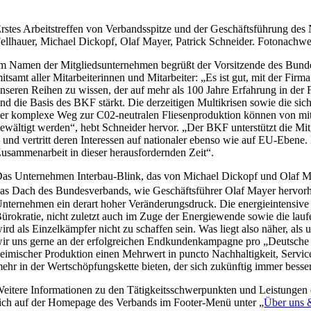
rstes Arbeitstreffen von Verbandsspitze und der Geschäftsführung des N
ellhauer, Michael Dickopf, Olaf Mayer, Patrick Schneider. Fotonachwe
m Namen der Mitgliedsunternehmen begrüßt der Vorsitzende des Bunde
itsamt aller Mitarbeiterinnen und Mitarbeiter: „Es ist gut, mit der Fir
nseren Reihen zu wissen, der auf mehr als 100 Jahre Erfahrung in der
nd die Basis des BKF stärkt. Die derzeitigen Multikrisen sowie die si
er komplexe Weg zur C02-neutralen Fliesenproduktion können von mit
ewältigt werden“, hebt Schneider hervor. „Der BKF unterstützt die Mi
 und vertritt deren Interessen auf nationaler ebenso wie auf EU-Ebene.
usammenarbeit in dieser herausfordernden Zeit“.
as Unternehmen Interbau-Blink, das von Michael Dickopf und Olaf May
as Dach des Bundesverbands, wie Geschäftsführer Olaf Mayer hervorhe
nternehmen ein derart hoher Veränderungsdruck. Die energieintensive
ürokratie, nicht zuletzt auch im Zuge der Energiewende sowie die lau
ird als Einzelkämpfer nicht zu schaffen sein. Was liegt also näher, als
ir uns gerne an der erfolgreichen Endkundenkampagne pro „Deutsche Fl
eimischer Produktion einen Mehrwert in puncto Nachhaltigkeit, Servic
ehr in der Wertschöpfungskette bieten, der sich zukünftig immer besser
eitere Informationen zu den Tätigkeitsschwerpunkten und Leistungen 
ich auf der Homepage des Verbands im Footer-Menü unter „
Über uns 