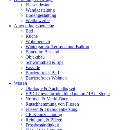
Fliesendesign
Wandgestaltung
Bodengestaltung
Wettbewerbe
Anwendungsbereiche
Bad
Küche
Wohnbereich
Wintergarten, Terrasse und Balkon
Bauen im Bestand
Objektbau
Schwimmbad & Spa
Fassade
Barrierefreies Bad
Barrierefreies Wohnen
Wissen
Ökologie & Nachhaltigkeit
EPD-Umweltproduktdeklaration / IBU-Siegel
Normen & Merkblätter
Rutschhemmung von Fliesen
Fliesen & Fußbodenheizung
CE-Kennzeichnung
Reinigung & Pflege
Frostbeständigkeit