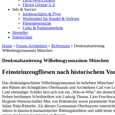
Fleck-Weg-Lexikon
Fliesen Glossar A-Z
Info & Service
Infobroschüren & Flyer
Werbemittel für Handel & Verleger
Fliesenlegersuche
Links & Partnerangebote
Hersteller
Datenschutz
Home
»
Forum-Architekten
»
Referenzen
»
Denkmalsanierung
Wilhelmsgymnasium München
Denkmalsanierung Wilhelmsgymnasium München
Feinsteinzeugfliesen nach historischem Vo
Das denkmalgeschützte Wilhelmsgymnasium im beliebten Münchner S
den Plänen des Königlichen Oberbaurats und Architekten Carl von Lei
Liste ehemaliger Schüler liest sich wie ein „Who-is-Who“ der deutsch
Neben berühmten Schriftstellern wie Ludwig Thoma, Lion Feuchtwan
Hygiene-Wissenschaftler Max von Pettenkofer sowie prominente Na
Julian Nida-Rümelin. Als ältestes Gymnasium Oberbayerns unterrich
Jahren in klassisch-humanistischer Bildungstradition und zählt heute