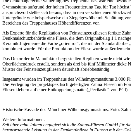
Die denkmalgerechte Sanierung des Treppenhauses war eine besonde
Gymnasiums aufgrund der hohen Frequentierung Tag für Tag höc
anspruchsvoll stellte sich heraus, dass in den verschiedenen Stockwerk
Untergründe wie beispielsweise ein Ziegelgewölbe mit Schüttung vo
Bereichen des Treppenhauses Höhendifferenzen vor.
Als Experte für die Replikation von Feinsteinzeugfliesen fertigte Zah
Denkmalschutzbehörde eine Fliese, die dem Originalbelag 1:1 nachg
Keramik-Ingenieure die Farbe „orientrot“, die mit der Standardfarbe 
kombiniert wurde. Für die Produktion der Fliese wurde außerdem ein 
Das Dekor der in Manufaktur hergestellten Repliken wurde nicht wie b
Oberflächendruck erstellt, sondern als drei bis fünf Millimeter dicke 
Muster der Feinsteinzeugfliesen dauerhaft abriebbeständig.
Insgesamt wurden im Treppenhaus des Wilhelmgymnasiums 3.000 Flies
Die Verlegung der projektspezifisch gefertigten Zahna-Fliesen im For
Fliesenklebern auf einer Entkoppelungsmatte („Pecilastic“ von PCI).
Historische Fassade des Münchner Wilhelmsgymnasiums. Foto: Zahn
Weitere Informationen:
Seit über zehn Jahren engagiert sich die Zahna-Fliesen GmbH für di
herausragende Leistung in der Denkmalpflege in Europa mit der Gol