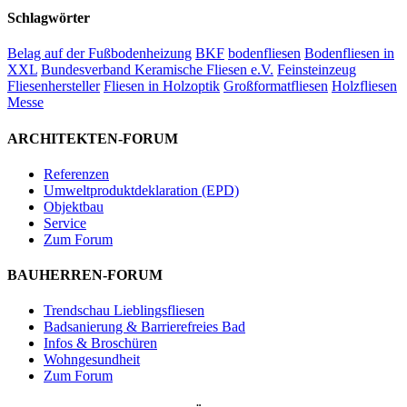
Schlagwörter
Belag auf der Fußbodenheizung
BKF
bodenfliesen
Bodenfliesen in
XXL
Bundesverband Keramische Fliesen e.V.
Feinsteinzeug
Fliesenhersteller
Fliesen in Holzoptik
Großformatfliesen
Holzfliesen
Messe
ARCHITEKTEN-FORUM
Referenzen
Umweltproduktdeklaration (EPD)
Objektbau
Service
Zum Forum
BAUHERREN-FORUM
Trendschau Lieblingsfliesen
Badsanierung & Barrierefreies Bad
Infos & Broschüren
Wohngesundheit
Zum Forum