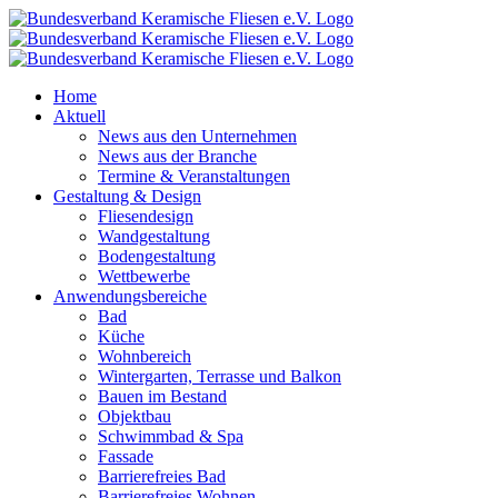
Zum
Inhalt
springen
Home
Aktuell
News aus den Unternehmen
News aus der Branche
Termine & Veranstaltungen
Gestaltung & Design
Fliesendesign
Wandgestaltung
Bodengestaltung
Wettbewerbe
Anwendungsbereiche
Bad
Küche
Wohnbereich
Wintergarten, Terrasse und Balkon
Bauen im Bestand
Objektbau
Schwimmbad & Spa
Fassade
Barrierefreies Bad
Barrierefreies Wohnen