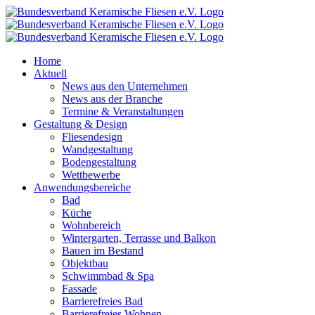
Zum
Inhalt
springen
Home
Aktuell
News aus den Unternehmen
News aus der Branche
Termine & Veranstaltungen
Gestaltung & Design
Fliesendesign
Wandgestaltung
Bodengestaltung
Wettbewerbe
Anwendungsbereiche
Bad
Küche
Wohnbereich
Wintergarten, Terrasse und Balkon
Bauen im Bestand
Objektbau
Schwimmbad & Spa
Fassade
Barrierefreies Bad
Barrierefreies Wohnen