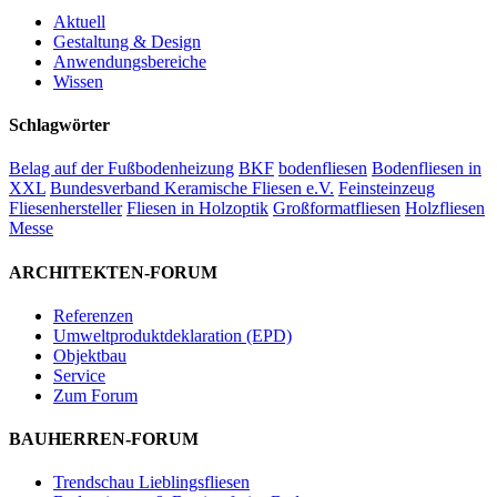
Aktuell
Gestaltung & Design
Anwendungsbereiche
Wissen
Schlagwörter
Belag auf der Fußbodenheizung
BKF
bodenfliesen
Bodenfliesen in
XXL
Bundesverband Keramische Fliesen e.V.
Feinsteinzeug
Fliesenhersteller
Fliesen in Holzoptik
Großformatfliesen
Holzfliesen
Messe
ARCHITEKTEN-FORUM
Referenzen
Umweltproduktdeklaration (EPD)
Objektbau
Service
Zum Forum
BAUHERREN-FORUM
Trendschau Lieblingsfliesen