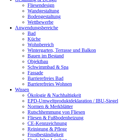
Fliesendesign
Wandgestaltung
Bodengestaltung
Wettbewerbe
Anwendungsbereiche
Bad
Küche
Wohnbereich
Wintergarten, Terrasse und Balkon
Bauen im Bestand
Objektbau
Schwimmbad & Spa
Fassade
Barrierefreies Bad
Barrierefreies Wohnen
Wissen
Ökologie & Nachhaltigkeit
EPD-Umweltproduktdeklaration / IBU-Siegel
Normen & Merkblätter
Rutschhemmung von Fliesen
Fliesen & Fußbodenheizung
CE-Kennzeichnung
Reinigung & Pflege
Frostbeständigkeit