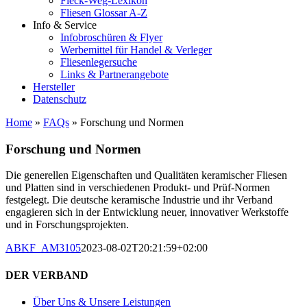
Fleck-Weg-Lexikon
Fliesen Glossar A-Z
Info & Service
Infobroschüren & Flyer
Werbemittel für Handel & Verleger
Fliesenlegersuche
Links & Partnerangebote
Hersteller
Datenschutz
Home
»
FAQs
»
Forschung und Normen
Forschung und Normen
Die generellen Eigenschaften und Qualitäten keramischer Fliesen
und Platten sind in verschiedenen Produkt- und Prüf-Normen
festgelegt. Die deutsche keramische Industrie und ihr Verband
engagieren sich in der Entwicklung neuer, innovativer Werkstoffe
und in Forschungsprojekten.
ABKF_AM3105
2023-08-02T20:21:59+02:00
DER VERBAND
Über Uns & Unsere Leistungen