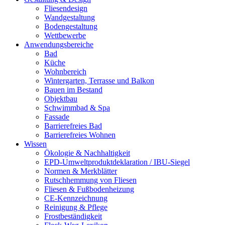
Fliesendesign
Wandgestaltung
Bodengestaltung
Wettbewerbe
Anwendungsbereiche
Bad
Küche
Wohnbereich
Wintergarten, Terrasse und Balkon
Bauen im Bestand
Objektbau
Schwimmbad & Spa
Fassade
Barrierefreies Bad
Barrierefreies Wohnen
Wissen
Ökologie & Nachhaltigkeit
EPD-Umweltproduktdeklaration / IBU-Siegel
Normen & Merkblätter
Rutschhemmung von Fliesen
Fliesen & Fußbodenheizung
CE-Kennzeichnung
Reinigung & Pflege
Frostbeständigkeit