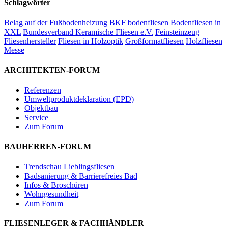
Schlagwörter
Belag auf der Fußbodenheizung
BKF
bodenfliesen
Bodenfliesen in
XXL
Bundesverband Keramische Fliesen e.V.
Feinsteinzeug
Fliesenhersteller
Fliesen in Holzoptik
Großformatfliesen
Holzfliesen
Messe
ARCHITEKTEN-FORUM
Referenzen
Umweltproduktdeklaration (EPD)
Objektbau
Service
Zum Forum
BAUHERREN-FORUM
Trendschau Lieblingsfliesen
Badsanierung & Barrierefreies Bad
Infos & Broschüren
Wohngesundheit
Zum Forum
FLIESENLEGER & FACHHÄNDLER