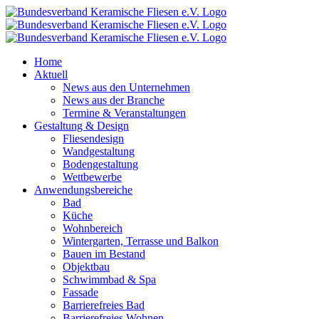
Zum
Inhalt
springen
Home
Aktuell
News aus den Unternehmen
News aus der Branche
Termine & Veranstaltungen
Gestaltung & Design
Fliesendesign
Wandgestaltung
Bodengestaltung
Wettbewerbe
Anwendungsbereiche
Bad
Küche
Wohnbereich
Wintergarten, Terrasse und Balkon
Bauen im Bestand
Objektbau
Schwimmbad & Spa
Fassade
Barrierefreies Bad
Barrierefreies Wohnen