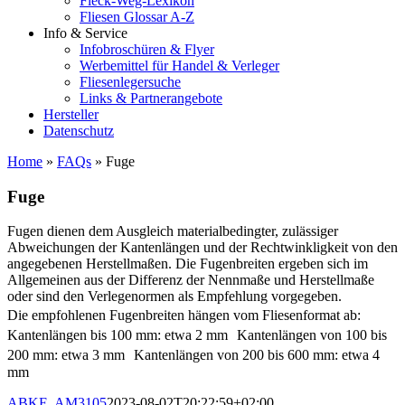
Fleck-Weg-Lexikon
Fliesen Glossar A-Z
Info & Service
Infobroschüren & Flyer
Werbemittel für Handel & Verleger
Fliesenlegersuche
Links & Partnerangebote
Hersteller
Datenschutz
Home
»
FAQs
»
Fuge
Fuge
Fugen dienen dem Ausgleich materialbedingter, zulässiger
Abweichungen der Kantenlängen und der Rechtwinkligkeit von den
angegebenen Herstellmaßen. Die Fugenbreiten ergeben sich im
Allgemeinen aus der Differenz der Nennmaße und Herstellmaße
oder sind den Verlegenormen als Empfehlung vorgegeben.
Die empfohlenen Fugenbreiten hängen vom Fliesenformat ab:
Kantenlängen bis 100 mm: etwa 2 mm Kantenlängen von 100 bis
200 mm: etwa 3 mm Kantenlängen von 200 bis 600 mm: etwa 4
mm
ABKF_AM3105
2023-08-02T20:22:59+02:00