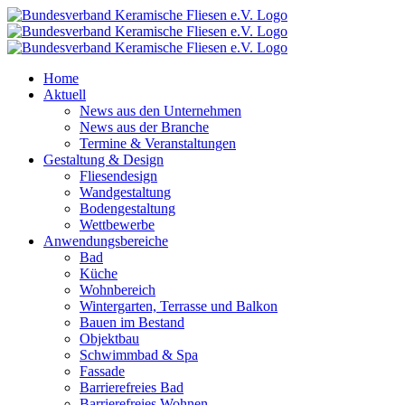
Zum
Inhalt
springen
Home
Aktuell
News aus den Unternehmen
News aus der Branche
Termine & Veranstaltungen
Gestaltung & Design
Fliesendesign
Wandgestaltung
Bodengestaltung
Wettbewerbe
Anwendungsbereiche
Bad
Küche
Wohnbereich
Wintergarten, Terrasse und Balkon
Bauen im Bestand
Objektbau
Schwimmbad & Spa
Fassade
Barrierefreies Bad
Barrierefreies Wohnen