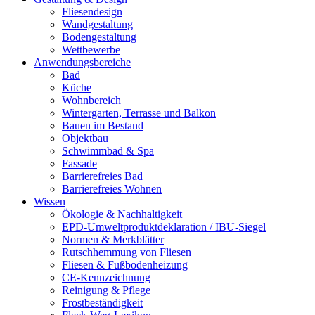
Fliesendesign
Wandgestaltung
Bodengestaltung
Wettbewerbe
Anwendungsbereiche
Bad
Küche
Wohnbereich
Wintergarten, Terrasse und Balkon
Bauen im Bestand
Objektbau
Schwimmbad & Spa
Fassade
Barrierefreies Bad
Barrierefreies Wohnen
Wissen
Ökologie & Nachhaltigkeit
EPD-Umweltproduktdeklaration / IBU-Siegel
Normen & Merkblätter
Rutschhemmung von Fliesen
Fliesen & Fußbodenheizung
CE-Kennzeichnung
Reinigung & Pflege
Frostbeständigkeit