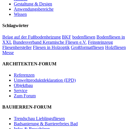
Gestaltung & Design
Anwendungsbereiche
Wissen
Schlagwörter
Belag auf der Fußbodenheizung
BKF
bodenfliesen
Bodenfliesen in
XXL
Bundesverband Keramische Fliesen e.V.
Feinsteinzeug
Fliesenhersteller
Fliesen in Holzoptik
Großformatfliesen
Holzfliesen
Messe
ARCHITEKTEN-FORUM
Referenzen
Umweltproduktdeklaration (EPD)
Objektbau
Service
Zum Forum
BAUHERREN-FORUM
Trendschau Lieblingsfliesen
Badsanierung & Barrierefreies Bad
Infos & Broschüren