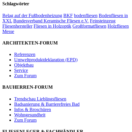
Schlagwörter
Belag auf der Fußbodenheizung
BKF
bodenfliesen
Bodenfliesen in
XXL
Bundesverband Keramische Fliesen e.V.
Feinsteinzeug
Fliesenhersteller
Fliesen in Holzoptik
Großformatfliesen
Holzfliesen
Messe
ARCHITEKTEN-FORUM
Referenzen
Umweltproduktdeklaration (EPD)
Objektbau
Service
Zum Forum
BAUHERREN-FORUM
Trendschau Lieblingsfliesen
Badsanierung & Barrierefreies Bad
Infos & Broschüren
Wohngesundheit
Zum Forum
FLIESENLEGER & FACHHÄNDLER