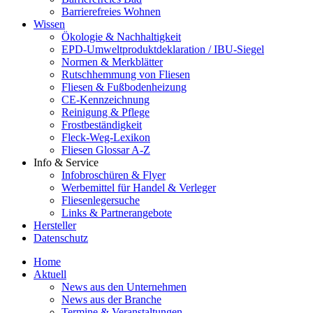
Barrierefreies Wohnen
Wissen
Ökologie & Nachhaltigkeit
EPD-Umweltproduktdeklaration / IBU-Siegel
Normen & Merkblätter
Rutschhemmung von Fliesen
Fliesen & Fußbodenheizung
CE-Kennzeichnung
Reinigung & Pflege
Frostbeständigkeit
Fleck-Weg-Lexikon
Fliesen Glossar A-Z
Info & Service
Infobroschüren & Flyer
Werbemittel für Handel & Verleger
Fliesenlegersuche
Links & Partnerangebote
Hersteller
Datenschutz
Home
Aktuell
News aus den Unternehmen
News aus der Branche
Termine & Veranstaltungen