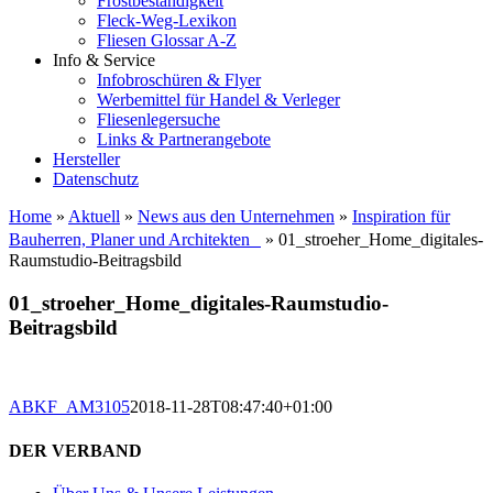
Frostbeständigkeit
Fleck-Weg-Lexikon
Fliesen Glossar A-Z
Info & Service
Infobroschüren & Flyer
Werbemittel für Handel & Verleger
Fliesenlegersuche
Links & Partnerangebote
Hersteller
Datenschutz
Home
»
Aktuell
»
News aus den Unternehmen
»
Inspiration für
Bauherren, Planer und Architekten
»
01_stroeher_Home_digitales-
Raumstudio-Beitragsbild
01_stroeher_Home_digitales-Raumstudio-
Beitragsbild
ABKF_AM3105
2018-11-28T08:47:40+01:00
DER VERBAND