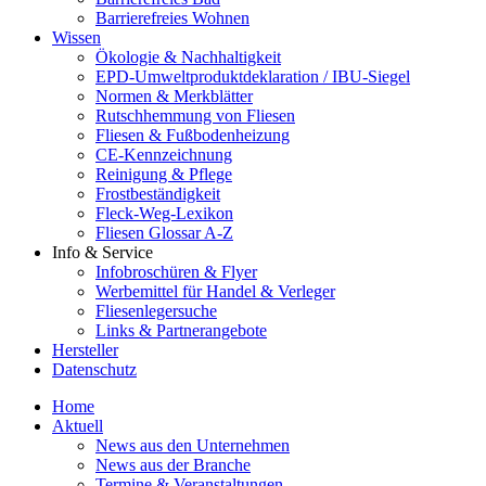
Barrierefreies Wohnen
Wissen
Ökologie & Nachhaltigkeit
EPD-Umweltproduktdeklaration / IBU-Siegel
Normen & Merkblätter
Rutschhemmung von Fliesen
Fliesen & Fußbodenheizung
CE-Kennzeichnung
Reinigung & Pflege
Frostbeständigkeit
Fleck-Weg-Lexikon
Fliesen Glossar A-Z
Info & Service
Infobroschüren & Flyer
Werbemittel für Handel & Verleger
Fliesenlegersuche
Links & Partnerangebote
Hersteller
Datenschutz
Home
Aktuell
News aus den Unternehmen
News aus der Branche
Termine & Veranstaltungen