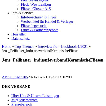
Frostbeständigkeit
Fleck-Weg-Lexikon
Fliesen Glossar A-Z
Info & Service
Infobroschüren & Flyer
Werbemittel für Handel & Verleger
Fliesenlegersuche
Links & Partnerangebote
Hersteller
Datenschutz
Home
»
Top-Themen
»
Interview fio – Lookbook 1/2021
»
Jens_Fellhauer_IndustrieverbandKeramischeFliesen
Jens_Fellhauer_IndustrieverbandKeramischeFliesen
ABKF_AM3105
2021-06-02T08:42:13+02:00
DER VERBAND
Über Uns & Unsere Leistungen
Mitgliederbereich
Pressebereich