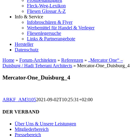
Frostbeständigkeit
Fleck-Weg-Lexikon
Fliesen Glossar A-Z
Info & Service
Infobroschüren & Flyer
Werbemittel für Handel & Verleger
Fliesenlegersuche
Links & Partnerangebote
Hersteller
Datenschutz
Home
»
Forum-Architekten
»
Referenzen
»
„Mercator One“ –
Duisburg / Hadi Teherani Architects
»
Mercator-One_Duisburg_4
Mercator-One_Duisburg_4
ABKF_AM3105
2021-09-02T10:25:31+02:00
DER VERBAND
Über Uns & Unsere Leistungen
Mitgliederbereich
Pressebereich