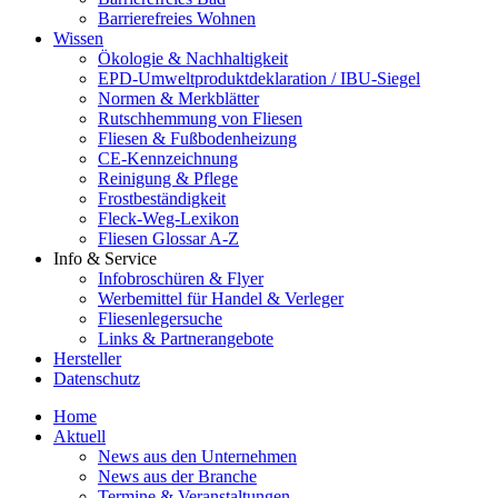
Barrierefreies Wohnen
Wissen
Ökologie & Nachhaltigkeit
EPD-Umweltproduktdeklaration / IBU-Siegel
Normen & Merkblätter
Rutschhemmung von Fliesen
Fliesen & Fußbodenheizung
CE-Kennzeichnung
Reinigung & Pflege
Frostbeständigkeit
Fleck-Weg-Lexikon
Fliesen Glossar A-Z
Info & Service
Infobroschüren & Flyer
Werbemittel für Handel & Verleger
Fliesenlegersuche
Links & Partnerangebote
Hersteller
Datenschutz
Home
Aktuell
News aus den Unternehmen
News aus der Branche
Termine & Veranstaltungen