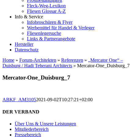
Frostbeständigkeit
Fleck-Weg-Lexikon
Fliesen Glossar A-Z
Info & Service
Infobroschüren & Flyer
Werbemittel für Handel & Verleger
Fliesenlegersuche
Links & Partnerangebote
Hersteller
Datenschutz
Home
»
Forum-Architekten
»
Referenzen
»
„Mercator One“ –
Duisburg / Hadi Teherani Architects
»
Mercator-One_Duisburg_7
Mercator-One_Duisburg_7
ABKF_AM3105
2021-09-02T10:27:21+02:00
DER VERBAND
Über Uns & Unsere Leistungen
Mitgliederbereich
Pressebereich