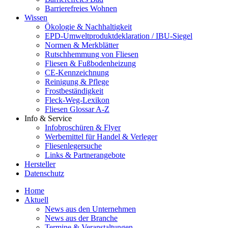
Barrierefreies Wohnen
Wissen
Ökologie & Nachhaltigkeit
EPD-Umweltproduktdeklaration / IBU-Siegel
Normen & Merkblätter
Rutschhemmung von Fliesen
Fliesen & Fußbodenheizung
CE-Kennzeichnung
Reinigung & Pflege
Frostbeständigkeit
Fleck-Weg-Lexikon
Fliesen Glossar A-Z
Info & Service
Infobroschüren & Flyer
Werbemittel für Handel & Verleger
Fliesenlegersuche
Links & Partnerangebote
Hersteller
Datenschutz
Home
Aktuell
News aus den Unternehmen
News aus der Branche
Termine & Veranstaltungen