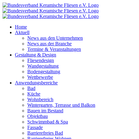
Zum
Inhalt
springen
Home
Aktuell
News aus den Unternehmen
News aus der Branche
Termine & Veranstaltungen
Gestaltung & Design
Fliesendesign
Wandgestaltung
Bodengestaltung
Wettbewerbe
Anwendungsbereiche
Bad
Küche
Wohnbereich
Wintergarten, Terrasse und Balkon
Bauen im Bestand
Objektbau
Schwimmbad & Spa
Fassade
Barrierefreies Bad
Barrierefreies Wohnen