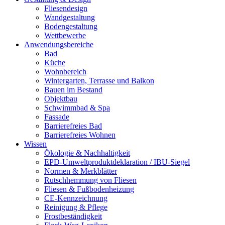
Fliesendesign
Wandgestaltung
Bodengestaltung
Wettbewerbe
Anwendungsbereiche
Bad
Küche
Wohnbereich
Wintergarten, Terrasse und Balkon
Bauen im Bestand
Objektbau
Schwimmbad & Spa
Fassade
Barrierefreies Bad
Barrierefreies Wohnen
Wissen
Ökologie & Nachhaltigkeit
EPD-Umweltproduktdeklaration / IBU-Siegel
Normen & Merkblätter
Rutschhemmung von Fliesen
Fliesen & Fußbodenheizung
CE-Kennzeichnung
Reinigung & Pflege
Frostbeständigkeit