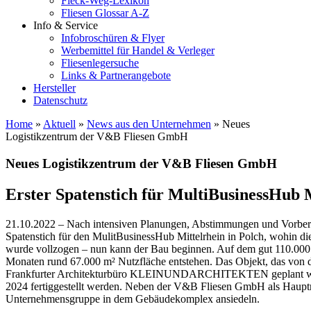
Fleck-Weg-Lexikon
Fliesen Glossar A-Z
Info & Service
Infobroschüren & Flyer
Werbemittel für Handel & Verleger
Fliesenlegersuche
Links & Partnerangebote
Hersteller
Datenschutz
Home
»
Aktuell
»
News aus den Unternehmen
»
Neues
Logistikzentrum der V&B Fliesen GmbH
Neues Logistikzentrum der V&B Fliesen GmbH
Erster Spatenstich für MultiBusinessHub M
21.10.2022 – Nach intensiven Planungen, Abstimmungen und Vorbere
Spatenstich für den MulitBusinessHub Mittelrhein in Polch, wohin d
wurde vollzogen – nun kann der Bau beginnen. Auf dem gut 110.0
Monaten rund 67.000 m² Nutzfläche entstehen. Das Objekt, das von 
Frankfurter Architekturbüro KLEINUNDARCHITEKTEN geplant wurd
2024 fertiggestellt werden. Neben der V&B Fliesen GmbH als Hauptn
Unternehmensgruppe in dem Gebäudekomplex ansiedeln.