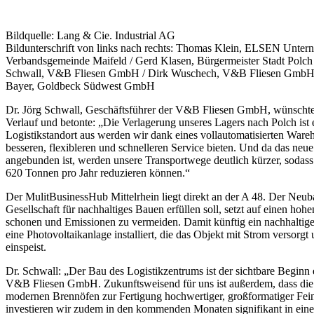
Bildquelle: Lang & Cie. Industrial AG
Bildunterschrift von links nach rechts: Thomas Klein, ELSEN Unte
Verbandsgemeinde Maifeld / Gerd Klasen, Bürgermeister Stadt Polch /
Schwall, V&B Fliesen GmbH / Dirk Wuschech, V&B Fliesen GmbH / 
Bayer, Goldbeck Südwest GmbH
Dr. Jörg Schwall, Geschäftsführer der V&B Fliesen GmbH, wünschte
Verlauf und betonte: „Die Verlagerung unseres Lagers nach Polch ist
Logistikstandort aus werden wir dank eines vollautomatisierten W
besseren, flexibleren und schnelleren Service bieten. Und da das ne
angebunden ist, werden unsere Transportwege deutlich kürzer, soda
620 Tonnen pro Jahr reduzieren können.“
Der MulitBusinessHub Mittelrhein liegt direkt an der A 48. Der Ne
Gesellschaft für nachhaltiges Bauen erfüllen soll, setzt auf einen ho
schonen und Emissionen zu vermeiden. Damit künftig ein nachhaltiger
eine Photovoltaikanlage installiert, die das Objekt mit Strom versorgt
einspeist.
Dr. Schwall: „Der Bau des Logistikzentrums ist der sichtbare Beginn 
V&B Fliesen GmbH. Zukunftsweisend für uns ist außerdem, dass die
modernen Brennöfen zur Fertigung hochwertiger, großformatiger Feins
investieren wir zudem in den kommenden Monaten signifikant in eine 