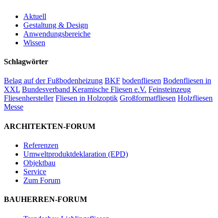
Aktuell
Gestaltung & Design
Anwendungsbereiche
Wissen
Schlagwörter
Belag auf der Fußbodenheizung
BKF
bodenfliesen
Bodenfliesen in
XXL
Bundesverband Keramische Fliesen e.V.
Feinsteinzeug
Fliesenhersteller
Fliesen in Holzoptik
Großformatfliesen
Holzfliesen
Messe
ARCHITEKTEN-FORUM
Referenzen
Umweltproduktdeklaration (EPD)
Objektbau
Service
Zum Forum
BAUHERREN-FORUM