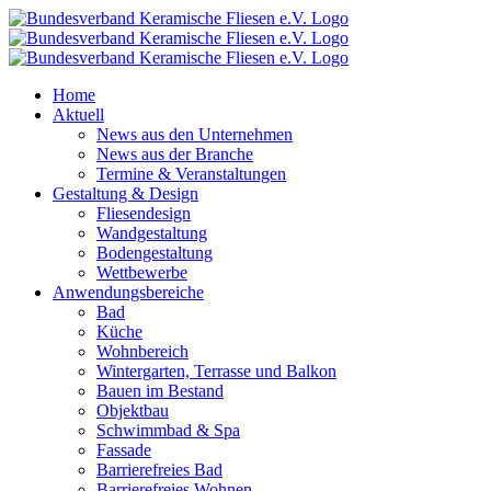
Zum
Inhalt
springen
Home
Aktuell
News aus den Unternehmen
News aus der Branche
Termine & Veranstaltungen
Gestaltung & Design
Fliesendesign
Wandgestaltung
Bodengestaltung
Wettbewerbe
Anwendungsbereiche
Bad
Küche
Wohnbereich
Wintergarten, Terrasse und Balkon
Bauen im Bestand
Objektbau
Schwimmbad & Spa
Fassade
Barrierefreies Bad
Barrierefreies Wohnen