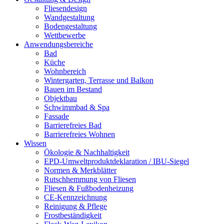
Fliesendesign
Wandgestaltung
Bodengestaltung
Wettbewerbe
Anwendungsbereiche
Bad
Küche
Wohnbereich
Wintergarten, Terrasse und Balkon
Bauen im Bestand
Objektbau
Schwimmbad & Spa
Fassade
Barrierefreies Bad
Barrierefreies Wohnen
Wissen
Ökologie & Nachhaltigkeit
EPD-Umweltproduktdeklaration / IBU-Siegel
Normen & Merkblätter
Rutschhemmung von Fliesen
Fliesen & Fußbodenheizung
CE-Kennzeichnung
Reinigung & Pflege
Frostbeständigkeit