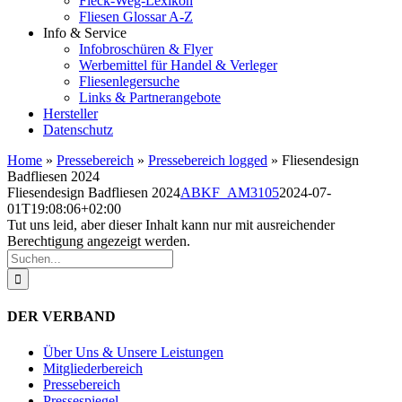
Fleck-Weg-Lexikon
Fliesen Glossar A-Z
Info & Service
Infobroschüren & Flyer
Werbemittel für Handel & Verleger
Fliesenlegersuche
Links & Partnerangebote
Hersteller
Datenschutz
Home
»
Pressebereich
»
Pressebereich logged
»
Fliesendesign
Badfliesen 2024
Fliesendesign Badfliesen 2024
ABKF_AM3105
2024-07-
01T19:08:06+02:00
Tut uns leid, aber dieser Inhalt kann nur mit ausreichender
Berechtigung angezeigt werden.
Suche
nach:
DER VERBAND
Über Uns & Unsere Leistungen
Mitgliederbereich
Pressebereich
Pressespiegel