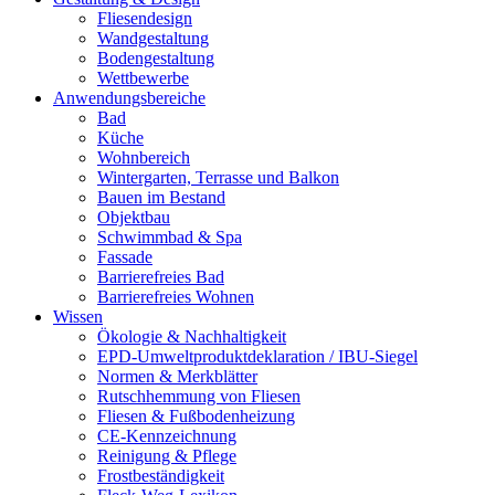
Fliesendesign
Wandgestaltung
Bodengestaltung
Wettbewerbe
Anwendungsbereiche
Bad
Küche
Wohnbereich
Wintergarten, Terrasse und Balkon
Bauen im Bestand
Objektbau
Schwimmbad & Spa
Fassade
Barrierefreies Bad
Barrierefreies Wohnen
Wissen
Ökologie & Nachhaltigkeit
EPD-Umweltproduktdeklaration / IBU-Siegel
Normen & Merkblätter
Rutschhemmung von Fliesen
Fliesen & Fußbodenheizung
CE-Kennzeichnung
Reinigung & Pflege
Frostbeständigkeit