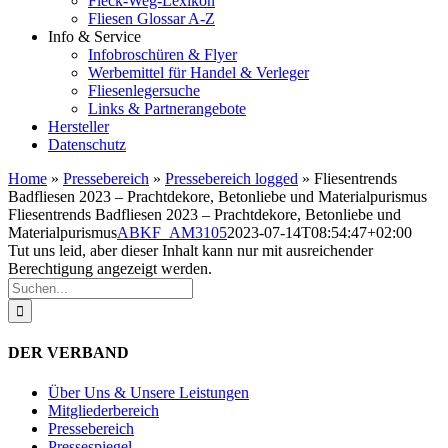
Fleck-Weg-Lexikon
Fliesen Glossar A-Z
Info & Service
Infobroschüren & Flyer
Werbemittel für Handel & Verleger
Fliesenlegersuche
Links & Partnerangebote
Hersteller
Datenschutz
Home
»
Pressebereich
»
Pressebereich logged
»
Fliesentrends
Badfliesen 2023 – Prachtdekore, Betonliebe und Materialpurismus
Fliesentrends Badfliesen 2023 – Prachtdekore, Betonliebe und
Materialpurismus
ABKF_AM3105
2023-07-14T08:54:47+02:00
Tut uns leid, aber dieser Inhalt kann nur mit ausreichender
Berechtigung angezeigt werden.
Suche
nach:
DER VERBAND
Über Uns & Unsere Leistungen
Mitgliederbereich
Pressebereich
Pressespiegel