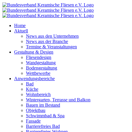
Zum
Inhalt
springen
Home
Aktuell
News aus den Unternehmen
News aus der Branche
Termine & Veranstaltungen
Gestaltung & Design
Fliesendesign
Wandgestaltung
Bodengestaltung
Wettbewerbe
Anwendungsbereiche
Bad
Küche
Wohnbereich
Wintergarten, Terrasse und Balkon
Bauen im Bestand
Objektbau
Schwimmbad & Spa
Fassade
Barrierefreies Bad
Barrierefreies Wohnen