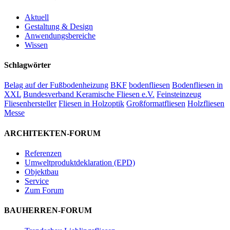
Aktuell
Gestaltung & Design
Anwendungsbereiche
Wissen
Schlagwörter
Belag auf der Fußbodenheizung
BKF
bodenfliesen
Bodenfliesen in
XXL
Bundesverband Keramische Fliesen e.V.
Feinsteinzeug
Fliesenhersteller
Fliesen in Holzoptik
Großformatfliesen
Holzfliesen
Messe
ARCHITEKTEN-FORUM
Referenzen
Umweltproduktdeklaration (EPD)
Objektbau
Service
Zum Forum
BAUHERREN-FORUM