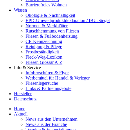
Barrierefreies Wohnen
Wissen
Ökologie & Nachhaltigkeit
EPD-Umweltproduktdeklaration / IBU-Siegel
Normen & Merkblätter
Rutschhemmung von Fliesen
Fliesen & Fußbodenheizung
CE-Kennzeichnung
Reinigung & Pflege
Frostbeständigkeit
Fleck-Weg-Lexikon
Fliesen Glossar A-Z
Info & Service
Infobroschüren & Flyer
Werbemittel für Handel & Verleger
Fliesenlegersuche
Links & Partnerangebote
Hersteller
Datenschutz
Home
Aktuell
News aus den Unternehmen
News aus der Branche
Termine & Veranstaltungen