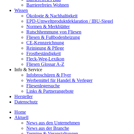
Barrierefreies Wohnen
Wissen
Ökologie & Nachhaltigkeit
EPD-Umweltproduktdeklaration / IBU-Siegel
Normen & Merkblätter
Rutschhemmung von Fliesen
Fliesen & Fußbodenheizung
CE-Kennzeichnung
Reinigung & Pflege
Frostbeständigkeit
Fleck-Weg-Lexikon
Fliesen Glossar A-Z
Info & Service
Infobroschüren & Flyer
Werbemittel für Handel & Verleger
Fliesenlegersuche
Links & Partnerangebote
Hersteller
Datenschutz
Home
Aktuell
News aus den Unternehmen
News aus der Branche
Termine & Veranstaltungen