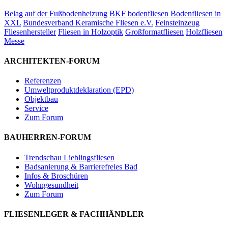
Belag auf der Fußbodenheizung
BKF
bodenfliesen
Bodenfliesen in
XXL
Bundesverband Keramische Fliesen e.V.
Feinsteinzeug
Fliesenhersteller
Fliesen in Holzoptik
Großformatfliesen
Holzfliesen
Messe
ARCHITEKTEN-FORUM
Referenzen
Umweltproduktdeklaration (EPD)
Objektbau
Service
Zum Forum
BAUHERREN-FORUM
Trendschau Lieblingsfliesen
Badsanierung & Barrierefreies Bad
Infos & Broschüren
Wohngesundheit
Zum Forum
FLIESENLEGER & FACHHÄNDLER