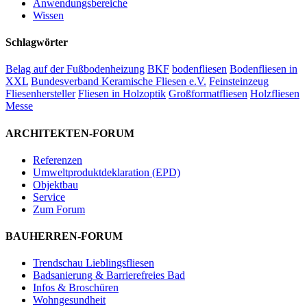
Anwendungsbereiche
Wissen
Schlagwörter
Belag auf der Fußbodenheizung
BKF
bodenfliesen
Bodenfliesen in
XXL
Bundesverband Keramische Fliesen e.V.
Feinsteinzeug
Fliesenhersteller
Fliesen in Holzoptik
Großformatfliesen
Holzfliesen
Messe
ARCHITEKTEN-FORUM
Referenzen
Umweltproduktdeklaration (EPD)
Objektbau
Service
Zum Forum
BAUHERREN-FORUM
Trendschau Lieblingsfliesen
Badsanierung & Barrierefreies Bad
Infos & Broschüren
Wohngesundheit