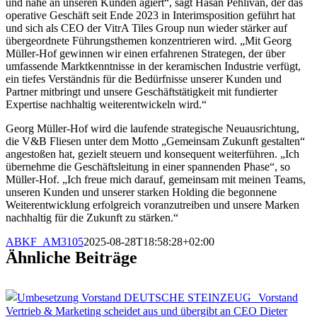
und nahe an unseren Kunden agiert“, sagt Hasan Pehlivan, der das
operative Geschäft seit Ende 2023 in Interimsposition geführt hat
und sich als CEO der VitrA Tiles Group nun wieder stärker auf
übergeordnete Führungsthemen konzentrieren wird. „Mit Georg
Müller-Hof gewinnen wir einen erfahrenen Strategen, der über
umfassende Marktkenntnisse in der keramischen Industrie verfügt,
ein tiefes Verständnis für die Bedürfnisse unserer Kunden und
Partner mitbringt und unsere Geschäftstätigkeit mit fundierter
Expertise nachhaltig weiterentwickeln wird.“
Georg Müller-Hof wird die laufende strategische Neuausrichtung,
die V&B Fliesen unter dem Motto „Gemeinsam Zukunft gestalten“
angestoßen hat, gezielt steuern und konsequent weiterführen. „Ich
übernehme die Geschäftsleitung in einer spannenden Phase“, so
Müller-Hof. „Ich freue mich darauf, gemeinsam mit meinen Teams,
unseren Kunden und unserer starken Holding die begonnene
Weiterentwicklung erfolgreich voranzutreiben und unsere Marken
nachhaltig für die Zukunft zu stärken.“
ABKF_AM3105
2025-08-28T18:58:28+02:00
Ähnliche Beiträge