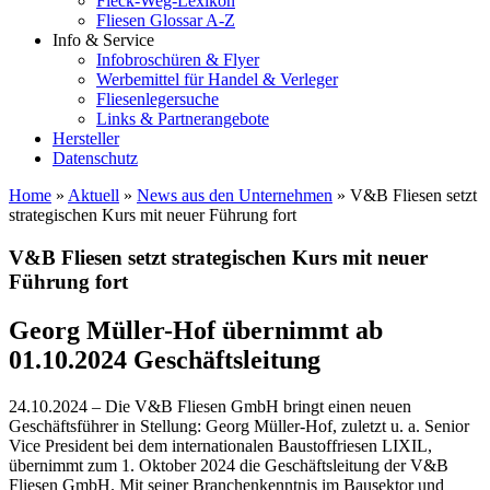
Fleck-Weg-Lexikon
Fliesen Glossar A-Z
Info & Service
Infobroschüren & Flyer
Werbemittel für Handel & Verleger
Fliesenlegersuche
Links & Partnerangebote
Hersteller
Datenschutz
Home
»
Aktuell
»
News aus den Unternehmen
»
V&B Fliesen setzt
strategischen Kurs mit neuer Führung fort
V&B Fliesen setzt strategischen Kurs mit neuer
Führung fort
Georg Müller-Hof übernimmt ab
01.10.2024 Geschäftsleitung
24.10.2024 – Die V&B Fliesen GmbH bringt einen neuen
Geschäftsführer in Stellung: Georg Müller-Hof, zuletzt u. a. Senior
Vice President bei dem internationalen Baustoffriesen LIXIL,
übernimmt zum 1. Oktober 2024 die Geschäftsleitung der V&B
Fliesen GmbH. Mit seiner Branchenkenntnis im Bausektor und