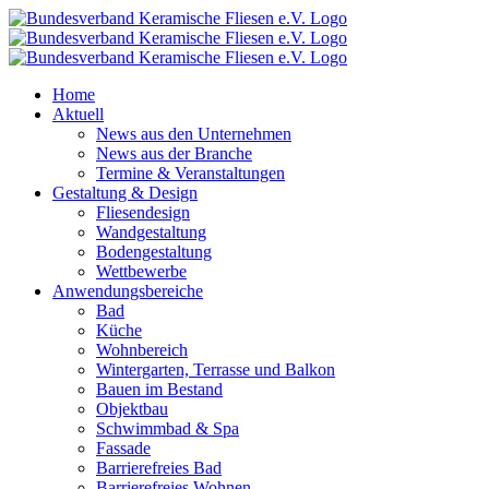
Zum
Inhalt
springen
Home
Aktuell
News aus den Unternehmen
News aus der Branche
Termine & Veranstaltungen
Gestaltung & Design
Fliesendesign
Wandgestaltung
Bodengestaltung
Wettbewerbe
Anwendungsbereiche
Bad
Küche
Wohnbereich
Wintergarten, Terrasse und Balkon
Bauen im Bestand
Objektbau
Schwimmbad & Spa
Fassade
Barrierefreies Bad
Barrierefreies Wohnen