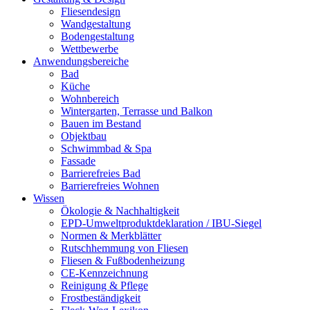
Fliesendesign
Wandgestaltung
Bodengestaltung
Wettbewerbe
Anwendungsbereiche
Bad
Küche
Wohnbereich
Wintergarten, Terrasse und Balkon
Bauen im Bestand
Objektbau
Schwimmbad & Spa
Fassade
Barrierefreies Bad
Barrierefreies Wohnen
Wissen
Ökologie & Nachhaltigkeit
EPD-Umweltproduktdeklaration / IBU-Siegel
Normen & Merkblätter
Rutschhemmung von Fliesen
Fliesen & Fußbodenheizung
CE-Kennzeichnung
Reinigung & Pflege
Frostbeständigkeit