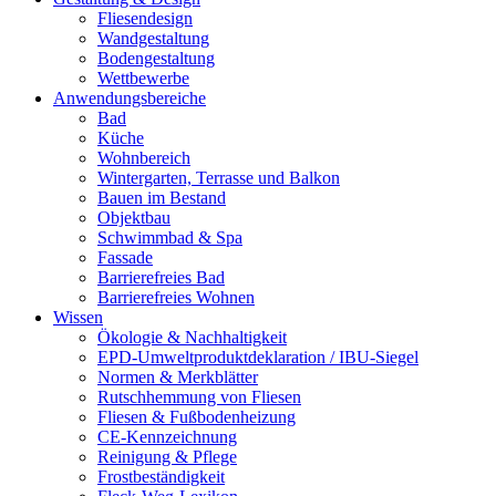
Fliesendesign
Wandgestaltung
Bodengestaltung
Wettbewerbe
Anwendungsbereiche
Bad
Küche
Wohnbereich
Wintergarten, Terrasse und Balkon
Bauen im Bestand
Objektbau
Schwimmbad & Spa
Fassade
Barrierefreies Bad
Barrierefreies Wohnen
Wissen
Ökologie & Nachhaltigkeit
EPD-Umweltproduktdeklaration / IBU-Siegel
Normen & Merkblätter
Rutschhemmung von Fliesen
Fliesen & Fußbodenheizung
CE-Kennzeichnung
Reinigung & Pflege
Frostbeständigkeit