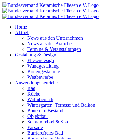
Zum
Inhalt
springen
Home
Aktuell
News aus den Unternehmen
News aus der Branche
Termine & Veranstaltungen
Gestaltung & Design
Fliesendesign
Wandgestaltung
Bodengestaltung
Wettbewerbe
Anwendungsbereiche
Bad
Küche
Wohnbereich
Wintergarten, Terrasse und Balkon
Bauen im Bestand
Objektbau
Schwimmbad & Spa
Fassade
Barrierefreies Bad
Barrierefreies Wohnen