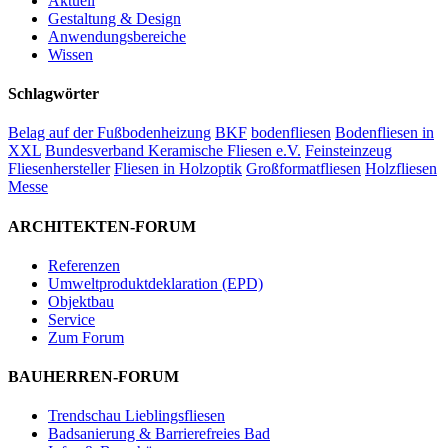
Aktuell
Gestaltung & Design
Anwendungsbereiche
Wissen
Schlagwörter
Belag auf der Fußbodenheizung
BKF
bodenfliesen
Bodenfliesen in
XXL
Bundesverband Keramische Fliesen e.V.
Feinsteinzeug
Fliesenhersteller
Fliesen in Holzoptik
Großformatfliesen
Holzfliesen
Messe
ARCHITEKTEN-FORUM
Referenzen
Umweltproduktdeklaration (EPD)
Objektbau
Service
Zum Forum
BAUHERREN-FORUM
Trendschau Lieblingsfliesen
Badsanierung & Barrierefreies Bad