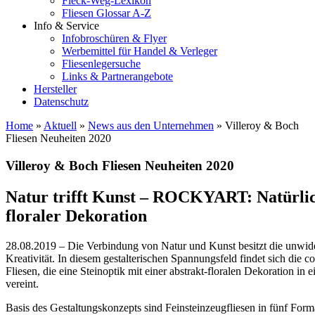
Fleck-Weg-Lexikon
Fliesen Glossar A-Z
Info & Service
Infobroschüren & Flyer
Werbemittel für Handel & Verleger
Fliesenlegersuche
Links & Partnerangebote
Hersteller
Datenschutz
Home
»
Aktuell
»
News aus den Unternehmen
»
Villeroy & Boch
Fliesen Neuheiten 2020
Villeroy & Boch Fliesen Neuheiten 2020
Natur trifft Kunst – ROCKYART: Natürlich
floraler Dekoration
28.08.2019 – Die Verbindung von Natur und Kunst besitzt die unwider
Kreativität. In diesem gestalterischen Spannungsfeld findet sich d
Fliesen, die eine Steinoptik mit einer abstrakt-floralen Dekoration
vereint.
Basis des Gestaltungskonzepts sind Feinsteinzeugfliesen in fünf Fo