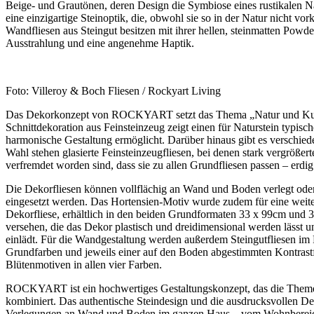
Beige- und Grautönen, deren Design die Symbiose eines rustikalen Na
eine einzigartige Steinoptik, die, obwohl sie so in der Natur nicht vo
Wandfliesen aus Steingut besitzen mit ihrer hellen, steinmatten Powde
Ausstrahlung und eine angenehme Haptik.
Foto: Villeroy & Boch Fliesen / Rockyart Living
Das Dekorkonzept von ROCKYART setzt das Thema „Natur und Kuns
Schnittdekoration aus Feinsteinzeug zeigt einen für Naturstein typis
harmonische Gestaltung ermöglicht. Darüber hinaus gibt es verschiede
Wahl stehen glasierte Feinsteinzeugfliesen, bei denen stark vergrößerte
verfremdet worden sind, dass sie zu allen Grundfliesen passen – erdi
Die Dekorfliesen können vollflächig an Wand und Boden verlegt oder
eingesetzt werden. Das Hortensien-Motiv wurde zudem für eine weite
Dekorfliese, erhältlich in den beiden Grundformaten 33 x 99cm und 30
versehen, die das Dekor plastisch und dreidimensional werden lässt u
einlädt. Für die Wandgestaltung werden außerdem Steingutfliesen im
Grundfarben und jeweils einer auf den Boden abgestimmten Kontrastf
Blütenmotiven in allen vier Farben.
ROCKYART ist ein hochwertiges Gestaltungskonzept, das die Themen
kombiniert. Das authentische Steindesign und die ausdrucksvollen Dek
Verlegungen an Wand und Boden im ganzen Haus – vom Wohnbereich b