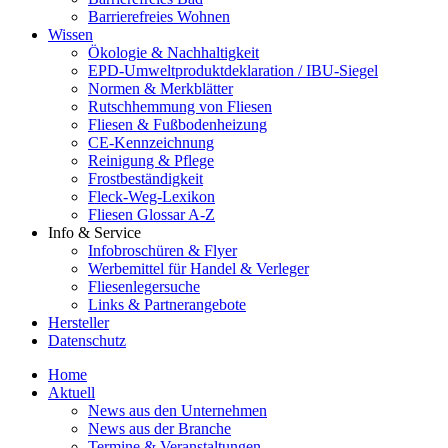
Barrierefreies Wohnen
Wissen
Ökologie & Nachhaltigkeit
EPD-Umweltproduktdeklaration / IBU-Siegel
Normen & Merkblätter
Rutschhemmung von Fliesen
Fliesen & Fußbodenheizung
CE-Kennzeichnung
Reinigung & Pflege
Frostbeständigkeit
Fleck-Weg-Lexikon
Fliesen Glossar A-Z
Info & Service
Infobroschüren & Flyer
Werbemittel für Handel & Verleger
Fliesenlegersuche
Links & Partnerangebote
Hersteller
Datenschutz
Home
Aktuell
News aus den Unternehmen
News aus der Branche
Termine & Veranstaltungen