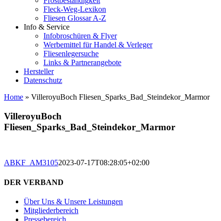
Frostbeständigkeit
Fleck-Weg-Lexikon
Fliesen Glossar A-Z
Info & Service
Infobroschüren & Flyer
Werbemittel für Handel & Verleger
Fliesenlegersuche
Links & Partnerangebote
Hersteller
Datenschutz
Home
»
VilleroyuBoch Fliesen_Sparks_Bad_Steindekor_Marmor
VilleroyuBoch
Fliesen_Sparks_Bad_Steindekor_Marmor
ABKF_AM3105
2023-07-17T08:28:05+02:00
DER VERBAND
Über Uns & Unsere Leistungen
Mitgliederbereich
Pressebereich