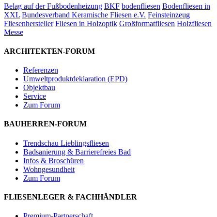
Belag auf der Fußbodenheizung
BKF
bodenfliesen
Bodenfliesen in
XXL
Bundesverband Keramische Fliesen e.V.
Feinsteinzeug
Fliesenhersteller
Fliesen in Holzoptik
Großformatfliesen
Holzfliesen
Messe
ARCHITEKTEN-FORUM
Referenzen
Umweltproduktdeklaration (EPD)
Objektbau
Service
Zum Forum
BAUHERREN-FORUM
Trendschau Lieblingsfliesen
Badsanierung & Barrierefreies Bad
Infos & Broschüren
Wohngesundheit
Zum Forum
FLIESENLEGER & FACHHÄNDLER
Premium-Partnerschaft