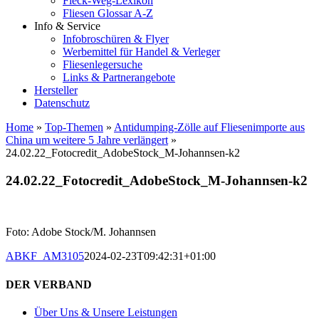
Fleck-Weg-Lexikon
Fliesen Glossar A-Z
Info & Service
Infobroschüren & Flyer
Werbemittel für Handel & Verleger
Fliesenlegersuche
Links & Partnerangebote
Hersteller
Datenschutz
Home
»
Top-Themen
»
Antidumping-Zölle auf Fliesenimporte aus
China um weitere 5 Jahre verlängert
»
24.02.22_Fotocredit_AdobeStock_M-Johannsen-k2
24.02.22_Fotocredit_AdobeStock_M-Johannsen-k2
Foto: Adobe Stock/M. Johannsen
ABKF_AM3105
2024-02-23T09:42:31+01:00
DER VERBAND
Über Uns & Unsere Leistungen