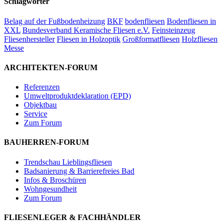
Schlagwörter
Belag auf der Fußbodenheizung
BKF
bodenfliesen
Bodenfliesen in
XXL
Bundesverband Keramische Fliesen e.V.
Feinsteinzeug
Fliesenhersteller
Fliesen in Holzoptik
Großformatfliesen
Holzfliesen
Messe
ARCHITEKTEN-FORUM
Referenzen
Umweltproduktdeklaration (EPD)
Objektbau
Service
Zum Forum
BAUHERREN-FORUM
Trendschau Lieblingsfliesen
Badsanierung & Barrierefreies Bad
Infos & Broschüren
Wohngesundheit
Zum Forum
FLIESENLEGER & FACHHÄNDLER