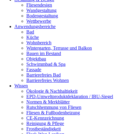
Fliesendesign
Wandgestaltung
Bodengestaltung
Wettbewerbe
Anwendungsbereiche
Bad
Küche
Wohnbereich
Wintergarten, Terrasse und Balkon
Bauen im Bestand
Objektbau
Schwimmbad & Spa
Fassade
Barrierefreies Bad
Barrierefreies Wohnen
Wissen
Ökologie & Nachhaltigkeit
EPD-Umweltproduktdeklaration / IBU-Siegel
Normen & Merkblätter
Rutschhemmung von Fliesen
Fliesen & Fußbodenheizung
CE-Kennzeichnung
Reinigung & Pflege
Frostbeständigkeit