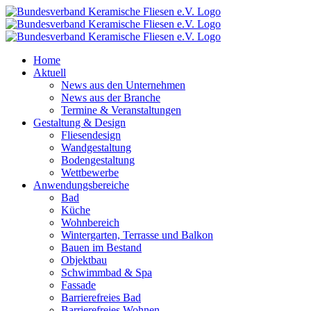
Zum
Inhalt
springen
Home
Aktuell
News aus den Unternehmen
News aus der Branche
Termine & Veranstaltungen
Gestaltung & Design
Fliesendesign
Wandgestaltung
Bodengestaltung
Wettbewerbe
Anwendungsbereiche
Bad
Küche
Wohnbereich
Wintergarten, Terrasse und Balkon
Bauen im Bestand
Objektbau
Schwimmbad & Spa
Fassade
Barrierefreies Bad
Barrierefreies Wohnen