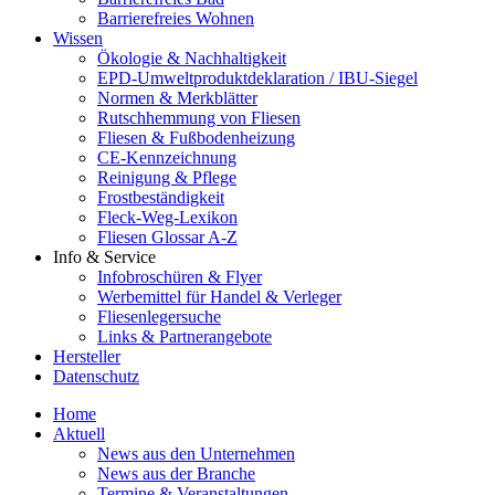
Barrierefreies Wohnen
Wissen
Ökologie & Nachhaltigkeit
EPD-Umweltproduktdeklaration / IBU-Siegel
Normen & Merkblätter
Rutschhemmung von Fliesen
Fliesen & Fußbodenheizung
CE-Kennzeichnung
Reinigung & Pflege
Frostbeständigkeit
Fleck-Weg-Lexikon
Fliesen Glossar A-Z
Info & Service
Infobroschüren & Flyer
Werbemittel für Handel & Verleger
Fliesenlegersuche
Links & Partnerangebote
Hersteller
Datenschutz
Home
Aktuell
News aus den Unternehmen
News aus der Branche
Termine & Veranstaltungen