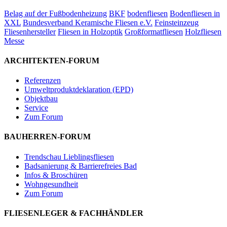
Belag auf der Fußbodenheizung
BKF
bodenfliesen
Bodenfliesen in
XXL
Bundesverband Keramische Fliesen e.V.
Feinsteinzeug
Fliesenhersteller
Fliesen in Holzoptik
Großformatfliesen
Holzfliesen
Messe
ARCHITEKTEN-FORUM
Referenzen
Umweltproduktdeklaration (EPD)
Objektbau
Service
Zum Forum
BAUHERREN-FORUM
Trendschau Lieblingsfliesen
Badsanierung & Barrierefreies Bad
Infos & Broschüren
Wohngesundheit
Zum Forum
FLIESENLEGER & FACHHÄNDLER