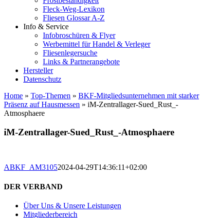
Frostbeständigkeit
Fleck-Weg-Lexikon
Fliesen Glossar A-Z
Info & Service
Infobroschüren & Flyer
Werbemittel für Handel & Verleger
Fliesenlegersuche
Links & Partnerangebote
Hersteller
Datenschutz
Home
»
Top-Themen
»
BKF-Mitgliedsunternehmen mit starker
Präsenz auf Hausmessen
»
iM-Zentrallager-Sued_Rust_-
Atmosphaere
iM-Zentrallager-Sued_Rust_-Atmosphaere
ABKF_AM3105
2024-04-29T14:36:11+02:00
DER VERBAND
Über Uns & Unsere Leistungen
Mitgliederbereich