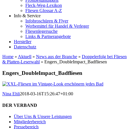
Frostbeständigkeit
Fleck-Weg-Lexikon
Fliesen Glossar A-Z
Info & Service
Infobroschüren & Flyer
Werbemittel für Handel & Verleger
Fliesenlegersuche
Links & Partnerangebote
Hersteller
Datenschutz
Home
»
Aktuell
»
News aus der Branche
»
Doppelerfolg bei Fliesen
& Platten-Leserwahl
»
Engers_DoubleImpact_Badfliesen
Engers_DoubleImpact_Badfliesen
Nina Ehli
2018-03-16T15:26:47+01:00
DER VERBAND
Über Uns & Unsere Leistungen
Mitgliederbereich
Pressebereich