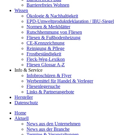
Barrierefreies Wohnen
Wissen
Ökologie & Nachhaltigkeit
EPD-Umweltproduktdeklaration / IBU-Siegel
Normen & Merkblätter
Rutschhemmung von Fliesen
Fliesen & Fußbodenheizung
CE-Kennzeichnung
Reinigung & Pflege
Frostbeständigkeit
Fleck-Weg-Lexikon
Fliesen Glossar A-Z
Info & Service
Infobroschüren & Flyer
Werbemittel für Handel & Verleger
Fliesenlegersuche
Links & Partnerangebote
Hersteller
Datenschutz
Home
Aktuell
News aus den Unternehmen
News aus der Branche
Termine & Veranstaltungen