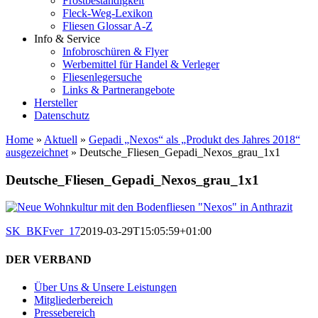
Frostbeständigkeit
Fleck-Weg-Lexikon
Fliesen Glossar A-Z
Info & Service
Infobroschüren & Flyer
Werbemittel für Handel & Verleger
Fliesenlegersuche
Links & Partnerangebote
Hersteller
Datenschutz
Home
»
Aktuell
»
Gepadi „Nexos“ als „Produkt des Jahres 2018“
ausgezeichnet
»
Deutsche_Fliesen_Gepadi_Nexos_grau_1x1
Deutsche_Fliesen_Gepadi_Nexos_grau_1x1
SK_BKFver_17
2019-03-29T15:05:59+01:00
DER VERBAND
Über Uns & Unsere Leistungen
Mitgliederbereich
Pressebereich