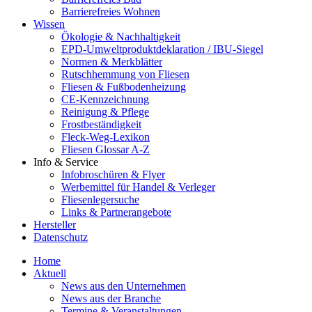
Barrierefreies Wohnen
Wissen
Ökologie & Nachhaltigkeit
EPD-Umweltproduktdeklaration / IBU-Siegel
Normen & Merkblätter
Rutschhemmung von Fliesen
Fliesen & Fußbodenheizung
CE-Kennzeichnung
Reinigung & Pflege
Frostbeständigkeit
Fleck-Weg-Lexikon
Fliesen Glossar A-Z
Info & Service
Infobroschüren & Flyer
Werbemittel für Handel & Verleger
Fliesenlegersuche
Links & Partnerangebote
Hersteller
Datenschutz
Home
Aktuell
News aus den Unternehmen
News aus der Branche
Termine & Veranstaltungen