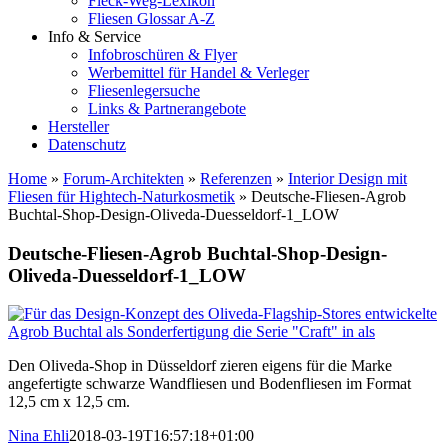
Fleck-Weg-Lexikon
Fliesen Glossar A-Z
Info & Service
Infobroschüren & Flyer
Werbemittel für Handel & Verleger
Fliesenlegersuche
Links & Partnerangebote
Hersteller
Datenschutz
Home
»
Forum-Architekten
»
Referenzen
»
Interior Design mit
Fliesen für Hightech-Naturkosmetik
»
Deutsche-Fliesen-Agrob
Buchtal-Shop-Design-Oliveda-Duesseldorf-1_LOW
Deutsche-Fliesen-Agrob Buchtal-Shop-Design-
Oliveda-Duesseldorf-1_LOW
Den Oliveda-Shop in Düsseldorf zieren eigens für die Marke
angefertigte schwarze Wandfliesen und Bodenfliesen im Format
12,5 cm x 12,5 cm.
Nina Ehli
2018-03-19T16:57:18+01:00