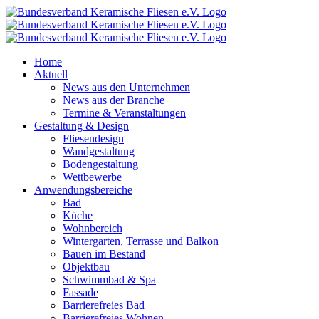
Zum
Inhalt
springen
Home
Aktuell
News aus den Unternehmen
News aus der Branche
Termine & Veranstaltungen
Gestaltung & Design
Fliesendesign
Wandgestaltung
Bodengestaltung
Wettbewerbe
Anwendungsbereiche
Bad
Küche
Wohnbereich
Wintergarten, Terrasse und Balkon
Bauen im Bestand
Objektbau
Schwimmbad & Spa
Fassade
Barrierefreies Bad
Barrierefreies Wohnen