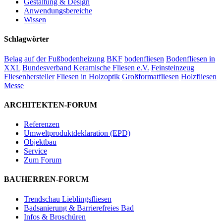
Gestaltung & Design
Anwendungsbereiche
Wissen
Schlagwörter
Belag auf der Fußbodenheizung
BKF
bodenfliesen
Bodenfliesen in
XXL
Bundesverband Keramische Fliesen e.V.
Feinsteinzeug
Fliesenhersteller
Fliesen in Holzoptik
Großformatfliesen
Holzfliesen
Messe
ARCHITEKTEN-FORUM
Referenzen
Umweltproduktdeklaration (EPD)
Objektbau
Service
Zum Forum
BAUHERREN-FORUM
Trendschau Lieblingsfliesen
Badsanierung & Barrierefreies Bad
Infos & Broschüren