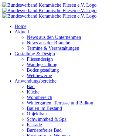
Zum
Inhalt
springen
Home
Aktuell
News aus den Unternehmen
News aus der Branche
Termine & Veranstaltungen
Gestaltung & Design
Fliesendesign
Wandgestaltung
Bodengestaltung
Wettbewerbe
Anwendungsbereiche
Bad
Küche
Wohnbereich
Wintergarten, Terrasse und Balkon
Bauen im Bestand
Objektbau
Schwimmbad & Spa
Fassade
Barrierefreies Bad
Barrierefreies Wohnen