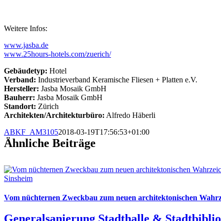
Weitere Infos:
www.jasba.de
www.25hours-hotels.com/zuerich/
Gebäudetyp:
Hotel
Verband:
Industrieverband Keramische Fliesen + Platten e.V.
Hersteller:
Jasba Mosaik GmbH
Bauherr:
Jasba Mosaik GmbH
Standort:
Zürich
Architekten/Architekturbüro:
Alfredo Häberli
ABKF_AM3105
2018-03-19T17:56:53+01:00
Ähnliche Beiträge
Vom nüchternen Zweckbau zum neuen architektonischen Wahrz
Generalsanierung Stadthalle & Stadtbibli