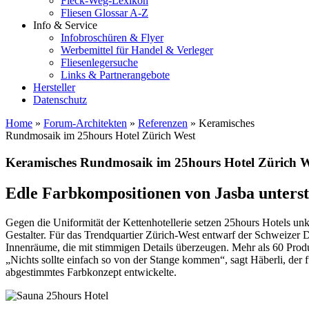
Fleck-Weg-Lexikon
Fliesen Glossar A-Z
Info & Service
Infobroschüren & Flyer
Werbemittel für Handel & Verleger
Fliesenlegersuche
Links & Partnerangebote
Hersteller
Datenschutz
Home
»
Forum-Architekten
»
Referenzen
»
Keramisches
Rundmosaik im 25hours Hotel Zürich West
Keramisches Rundmosaik im 25hours Hotel Zürich W
Edle Farbkompositionen von Jasba unters
Gegen die Uniformität der Kettenhotellerie setzen 25hours Hotels u
Gestalter. Für das Trendquartier Zürich-West entwarf der Schweizer 
Innenräume, die mit stimmigen Details überzeugen. Mehr als 60 Produ
„Nichts sollte einfach so von der Stange kommen“, sagt Häberli, der 
abgestimmtes Farbkonzept entwickelte.