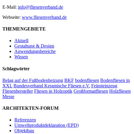
E-Mail:
info@fliesenverband.de
Webseite:
www.fliesenverband.de
THEMENGEBIETE
Aktuell
Gestaltung & Design
Anwendungsbereiche
Wissen
Schlagwörter
Belag auf der Fußbodenheizung
BKF
bodenfliesen
Bodenfliesen in
XXL
Bundesverband Keramische Fliesen e.V.
Feinsteinzeug
Fliesenhersteller
Fliesen in Holzoptik
Großformatfliesen
Holzfliesen
Messe
ARCHITEKTEN-FORUM
Referenzen
Umweltproduktdeklaration (EPD)
Objektbau