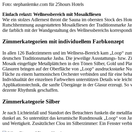
Foto: stephanlemke.com für 25hours Hotels
Einfach relaxt: Wellnessbereich mit Mosaikfliesen
Wie ein stolzes Adlernest thront die Sauna im obersten Stock des Hotel
Rutschhemmung ausgestatteten Mosaikfliesen der Traditionsmarke J
die farblich mit der Wandgestaltung des Wellnessbereichs korrespondi
Zimmerkategorien mit individuellem Farbkonzept
In allen 126 Badezimmern und im Wellness-Bereich kam „Loop“ zum
deutschen Traditionsmarke Jasba. Die jeweilige Ausstattungs- bzw. Zim
Mosaik eingefügte Metallplättchen in den Tönen Silber, Gold und Pla
Glasuren bringen auf der Oberfläche von „Loop“ ausdrucksstarke Nuan
Fläche zu einem harmonischen Orchester verbinden und für eine beh
Individualität der einzelnen Farbwelten unterstützen Details wie leicht
Applikationstechnik, die sanfte Übergänge in der Glasur erzeugt. So
dezente Rhythmik geschaffen.
Zimmerkategorie Silber
Je nach Lichteinfall und Standort des Betrachters funkeln die metallf
dunkel an. So unterstützt das keramische Rundmosaik „Loop“ von Jas
und Wertigkeit. Zusätzlicher Clou im Silberzimmer: Ein Fenster verb