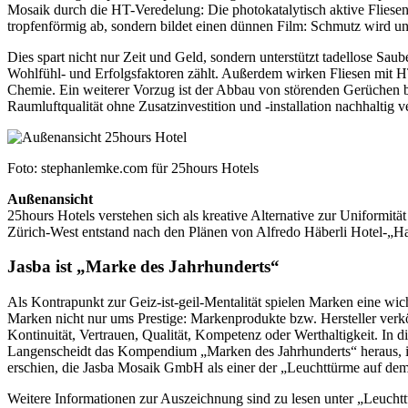
Mosaik durch die HT-Veredelung: Die photokatalytisch aktive Fliesenob
tropfenförmig ab, sondern bildet einen dünnen Film: Schmutz wird un
Dies spart nicht nur Zeit und Geld, sondern unterstützt tadellose Sau
Wohlfühl- und Erfolgsfaktoren zählt. Außerdem wirken Fliesen mit H
Chemie. Ein weiterer Vorzug ist der Abbau von störenden Gerüchen b
Raumluftqualität ohne Zusatzinvestition und -installation nachhaltig v
Foto: stephanlemke.com für 25hours Hotels
Außenansicht
25hours Hotels verstehen sich als kreative Alternative zur Uniformität
Zürich-West entstand nach den Plänen von Alfredo Häberli Hotel-„Ha
Jasba ist „Marke des Jahrhunderts“
Als Kontrapunkt zur Geiz-ist-geil-Mentalität spielen Marken eine wic
Marken nicht nur ums Prestige: Markenprodukte bzw. Hersteller verkö
Kontinuität, Vertrauen, Qualität, Kompetenz oder Werthaltigkeit. In di
Langenscheidt das Kompendium „Marken des Jahrhunderts“ heraus, i
erschien, die Jasba Mosaik GmbH als einer der „Leuchttürme auf 
Weitere Informationen zur Auszeichnung sind zu lesen unter „Leuch