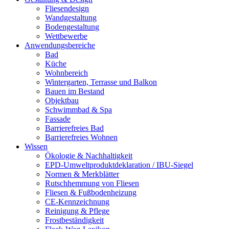
Fliesendesign
Wandgestaltung
Bodengestaltung
Wettbewerbe
Anwendungsbereiche
Bad
Küche
Wohnbereich
Wintergarten, Terrasse und Balkon
Bauen im Bestand
Objektbau
Schwimmbad & Spa
Fassade
Barrierefreies Bad
Barrierefreies Wohnen
Wissen
Ökologie & Nachhaltigkeit
EPD-Umweltproduktdeklaration / IBU-Siegel
Normen & Merkblätter
Rutschhemmung von Fliesen
Fliesen & Fußbodenheizung
CE-Kennzeichnung
Reinigung & Pflege
Frostbeständigkeit