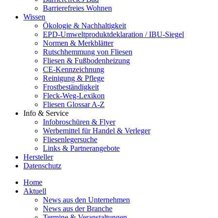
Barrierefreies Wohnen
Wissen
Ökologie & Nachhaltigkeit
EPD-Umweltproduktdeklaration / IBU-Siegel
Normen & Merkblätter
Rutschhemmung von Fliesen
Fliesen & Fußbodenheizung
CE-Kennzeichnung
Reinigung & Pflege
Frostbeständigkeit
Fleck-Weg-Lexikon
Fliesen Glossar A-Z
Info & Service
Infobroschüren & Flyer
Werbemittel für Handel & Verleger
Fliesenlegersuche
Links & Partnerangebote
Hersteller
Datenschutz
Home
Aktuell
News aus den Unternehmen
News aus der Branche
Termine & Veranstaltungen