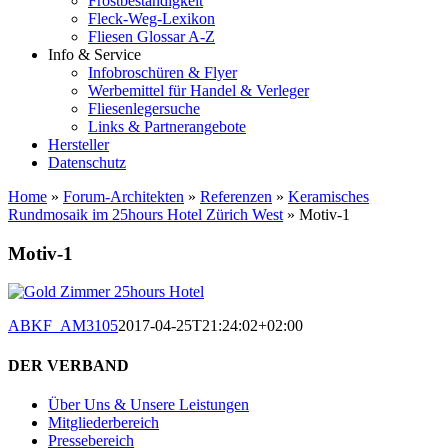
Frostbeständigkeit
Fleck-Weg-Lexikon
Fliesen Glossar A-Z
Info & Service
Infobroschüren & Flyer
Werbemittel für Handel & Verleger
Fliesenlegersuche
Links & Partnerangebote
Hersteller
Datenschutz
Home
»
Forum-Architekten
»
Referenzen
»
Keramisches
Rundmosaik im 25hours Hotel Zürich West
»
Motiv-1
Motiv-1
ABKF_AM3105
2017-04-25T21:24:02+02:00
DER VERBAND
Über Uns & Unsere Leistungen
Mitgliederbereich
Pressebereich