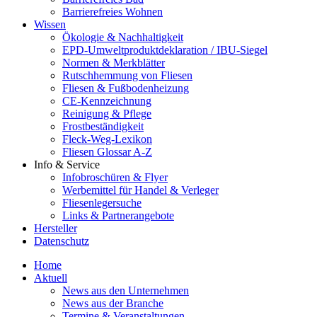
Barrierefreies Wohnen
Wissen
Ökologie & Nachhaltigkeit
EPD-Umweltproduktdeklaration / IBU-Siegel
Normen & Merkblätter
Rutschhemmung von Fliesen
Fliesen & Fußbodenheizung
CE-Kennzeichnung
Reinigung & Pflege
Frostbeständigkeit
Fleck-Weg-Lexikon
Fliesen Glossar A-Z
Info & Service
Infobroschüren & Flyer
Werbemittel für Handel & Verleger
Fliesenlegersuche
Links & Partnerangebote
Hersteller
Datenschutz
Home
Aktuell
News aus den Unternehmen
News aus der Branche
Termine & Veranstaltungen