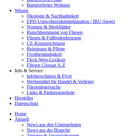
Barrierefreies Wohnen
Wissen
Ökologie & Nachhaltigkeit
EPD-Umweltproduktdeklaration / IBU-Siegel
Normen & Merkblätter
Rutschhemmung von Fliesen
Fliesen & Fußbodenheizung
CE-Kennzeichnung
Reinigung & Pflege
Frostbeständigkeit
Fleck-Weg-Lexikon
Fliesen Glossar A-Z
Info & Service
Infobroschüren & Flyer
Werbemittel für Handel & Verleger
Fliesenlegersuche
Links & Partnerangebote
Hersteller
Datenschutz
Home
Aktuell
News aus den Unternehmen
News aus der Branche
Termine & Veranstaltungen