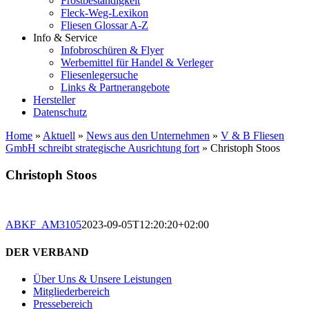
Frostbeständigkeit
Fleck-Weg-Lexikon
Fliesen Glossar A-Z
Info & Service
Infobroschüren & Flyer
Werbemittel für Handel & Verleger
Fliesenlegersuche
Links & Partnerangebote
Hersteller
Datenschutz
Home
»
Aktuell
»
News aus den Unternehmen
»
V & B Fliesen
GmbH schreibt strategische Ausrichtung fort
»
Christoph Stoos
Christoph Stoos
ABKF_AM3105
2023-09-05T12:20:20+02:00
DER VERBAND
Über Uns & Unsere Leistungen
Mitgliederbereich
Pressebereich