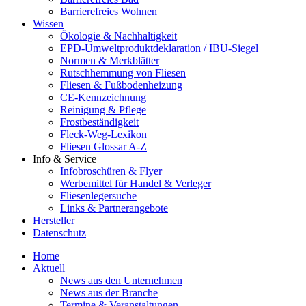
Barrierefreies Wohnen
Wissen
Ökologie & Nachhaltigkeit
EPD-Umweltproduktdeklaration / IBU-Siegel
Normen & Merkblätter
Rutschhemmung von Fliesen
Fliesen & Fußbodenheizung
CE-Kennzeichnung
Reinigung & Pflege
Frostbeständigkeit
Fleck-Weg-Lexikon
Fliesen Glossar A-Z
Info & Service
Infobroschüren & Flyer
Werbemittel für Handel & Verleger
Fliesenlegersuche
Links & Partnerangebote
Hersteller
Datenschutz
Home
Aktuell
News aus den Unternehmen
News aus der Branche
Termine & Veranstaltungen