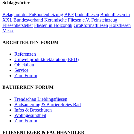
Schlagwörter
Belag auf der Fußbodenheizung
BKF
bodenfliesen
Bodenfliesen in
XXL
Bundesverband Keramische Fliesen e.V.
Feinsteinzeug
Fliesenhersteller
Fliesen in Holzoptik
Großformatfliesen
Holzfliesen
Messe
ARCHITEKTEN-FORUM
Referenzen
Umweltproduktdeklaration (EPD)
Objektbau
Service
Zum Forum
BAUHERREN-FORUM
Trendschau Lieblingsfliesen
Badsanierung & Barrierefreies Bad
Infos & Broschüren
Wohngesundheit
Zum Forum
FLIESENLEGER & FACHHÄNDLER