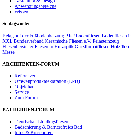
Gestaltung & Design
Anwendungsbereiche
Wissen
Schlagwörter
Belag auf der Fußbodenheizung
BKF
bodenfliesen
Bodenfliesen in
XXL
Bundesverband Keramische Fliesen e.V.
Feinsteinzeug
Fliesenhersteller
Fliesen in Holzoptik
Großformatfliesen
Holzfliesen
Messe
ARCHITEKTEN-FORUM
Referenzen
Umweltproduktdeklaration (EPD)
Objektbau
Service
Zum Forum
BAUHERREN-FORUM
Trendschau Lieblingsfliesen
Badsanierung & Barrierefreies Bad
Infos & Broschüren