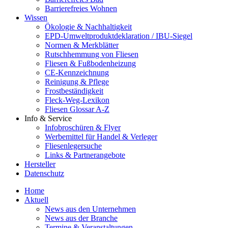
Barrierefreies Wohnen
Wissen
Ökologie & Nachhaltigkeit
EPD-Umweltproduktdeklaration / IBU-Siegel
Normen & Merkblätter
Rutschhemmung von Fliesen
Fliesen & Fußbodenheizung
CE-Kennzeichnung
Reinigung & Pflege
Frostbeständigkeit
Fleck-Weg-Lexikon
Fliesen Glossar A-Z
Info & Service
Infobroschüren & Flyer
Werbemittel für Handel & Verleger
Fliesenlegersuche
Links & Partnerangebote
Hersteller
Datenschutz
Home
Aktuell
News aus den Unternehmen
News aus der Branche
Termine & Veranstaltungen